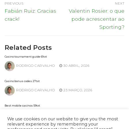
Navegação
PREVIOUS
NEXT
de
Previous
Next
Fabián Ruiz: Gracias
Valentin Rosier: o que
post:
post:
artigos
crack!
pode acrescentar ao
Sporting?
Related Posts
Casino tournament guide 61txt
RODRIGO CARVALHO
30 ABRIL, 2026
Casino bonus codes 27txt
RODRIGO CARVALHO
23 MARÇO, 2026
Best mobile casinos 59txt
RODRIGO CARVALHO
2 FEVEREIRO, 2026
We use cookies on our website to give you the most
relevant experience by remembering your