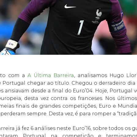
nto com a
A Última Barreira
, analisamos Hugo Llori
é Portugal chegar ao título. Chegou o derradeiro di
 ansiavam desde a final do Euro’04. Hoje, Portugal v
europeia, desta vez contra os franceses. Nos últimos
meias finais de grandes competições, Euro e Mundial
 perderam sempre. Desta vez, é para romper a “tradiçã
rreira já fez 6 análises neste Euro’16, sobre todos os 
ntaram Portugal na competição e terminamos