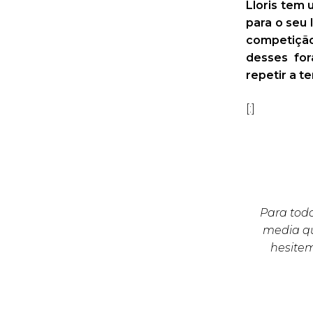
Lloris tem
para o seu 
competição
desses for
repetir a t
[:]
Para todo
media qu
hesite