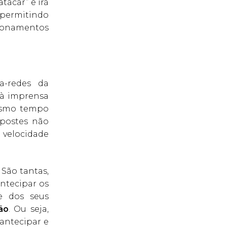
tacar” e irá
 permitindo
cionamentos
a-redes da
 à imprensa
mesmo tempo
 postes não
 velocidade
 São tantas,
antecipar os
e dos seus
ão
. Ou seja,
 antecipar e