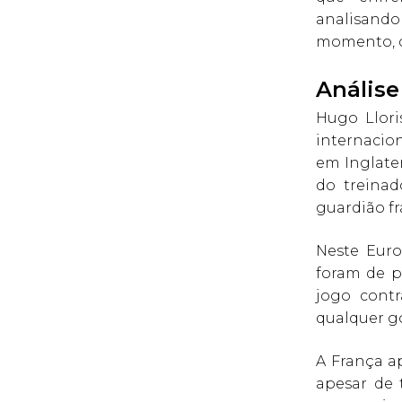
analisando
momento, d
Análise
Hugo Llori
internacio
em Inglate
do treinad
guardião fr
Neste Euro
foram de p
jogo contr
qualquer go
A França a
apesar de 