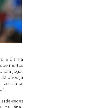
s, a última
a que muitos
olta a jogar
 32 anos já
, contra os
o”.
guarda-redes
 na final,