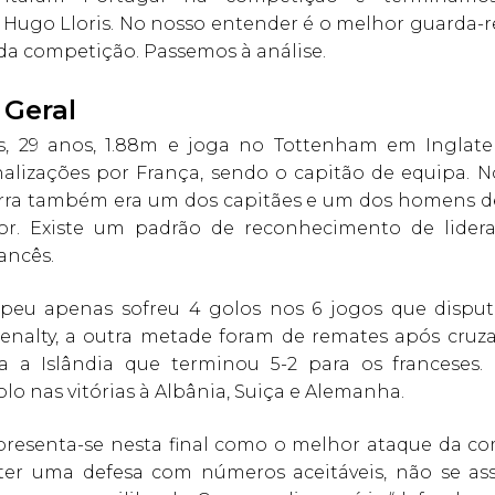
 Hugo Lloris. No nosso entender é o melhor guarda-re
a competição. Passemos à análise.
 Geral
s, 29 anos, 1.88m e joga no Tottenham em Inglate
nalizações por França, sendo o capitão de equipa. N
rra também era um dos capitães e um dos homens d
or. Existe um padrão de reconhecimento de lider
ancês.
peu apenas sofreu 4 golos nos 6 jogos que dispu
enalty, a outra metade foram de remates após cru
a a Islândia que terminou 5-2 para os franceses.
lo nas vitórias à Albânia, Suiça e Alemanha.
presenta-se nesta final como o melhor ataque da co
ter uma defesa com números aceitáveis, não se 