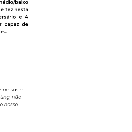
médio/baixo
ue fez nesta
ersário e 4
er capaz de
nce…
empresas e
ting, não
o nosso