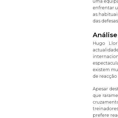
uma equipa 
enfrentar 
as habitua
das defesas
Análise
Hugo Llor
actualidad
internacio
espectacul
existem mu
de reacção
Apesar dest
que raramen
cruzament
treinadore
prefere rea