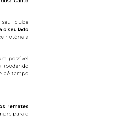
dos:
Canto
 seu clube
a o seu lado
e notória a
um possivel
s (podendo
ue dê tempo
 os remates
empre para o