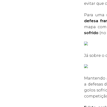
evitar que 
Para uma 
defesa fra
mapa com
sofrido
(no
Já sobre o 
Mantendo a
a defesas d
golos sofr
competição