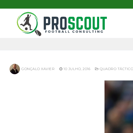
Skip
to
content
GONÇALO XAVIER
10 JULHO, 2016
QUADRO TÁCTIC