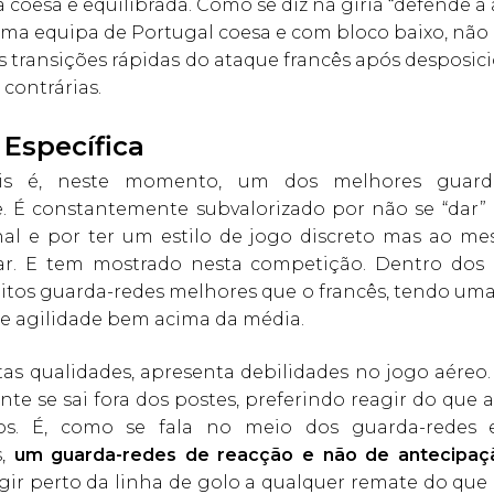
coesa e equilibrada. Como se diz na gíria “defende a a
uma equipa de Portugal coesa e com bloco baixo, não
is transições rápidas do ataque francês após desposi
 contrárias.
 Específica
is é, neste momento, um dos melhores guard
e. É constantemente subvalorizado por não se “dar”
nal e por ter um estilo de jogo discreto mas ao 
ar. E tem mostrado nesta competição. Dentro dos
itos guarda-redes melhores que o francês, tendo uma
 e agilidade bem acima da média.
as qualidades, apresenta debilidades no jogo aéreo.
te se sai fora dos postes, preferindo reagir do que 
os. É, como se fala no meio dos guarda-redes 
s,
um guarda-redes de reacção e não de antecipaç
gir perto da linha de golo a qualquer remate do que