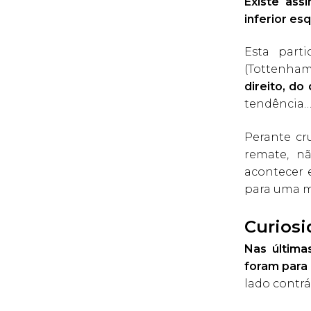
Existe ass
inferior es
Esta part
(Tottenham
direito, do
tendência
Perante cr
remate, n
acontecer 
para uma m
Curios
Nas última
foram para 
lado contrár