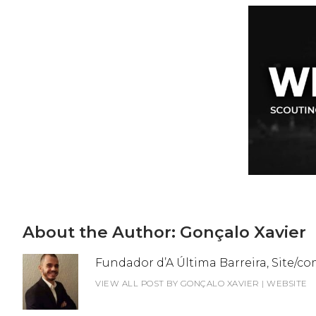
About the Author:
Gonçalo Xavier
Fundador d’A Última Barreira, Site/c
VIEW ALL POST BY GONÇALO XAVIER
|
WEBSITE