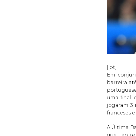
[:pt]
Em conju
barreira at
portugueses
uma final 
jogaram 3 
franceses e
A Última Ba
que enfre