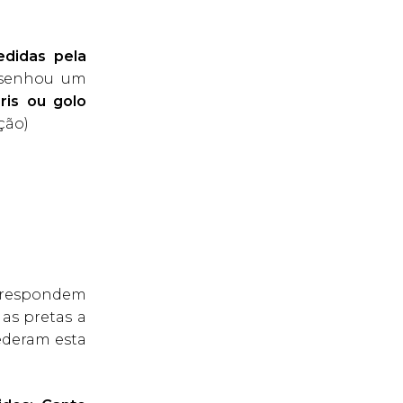
edidas pela
desenhou um
ris ou golo
ção)
orrespondem
 as pretas a
ederam esta