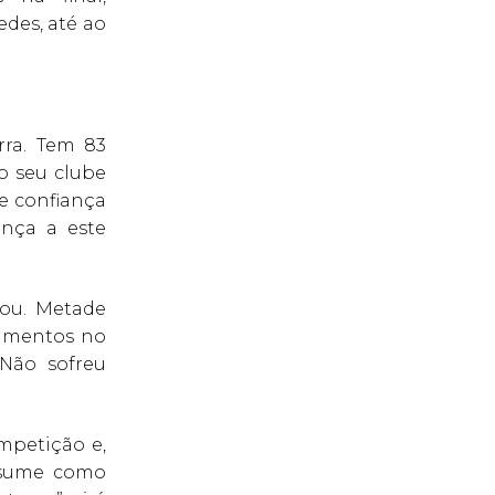
des, até ao
rra. Tem 83
o seu clube
e confiança
ança a este
tou. Metade
zamentos no
 Não sofreu
mpetição e,
assume como