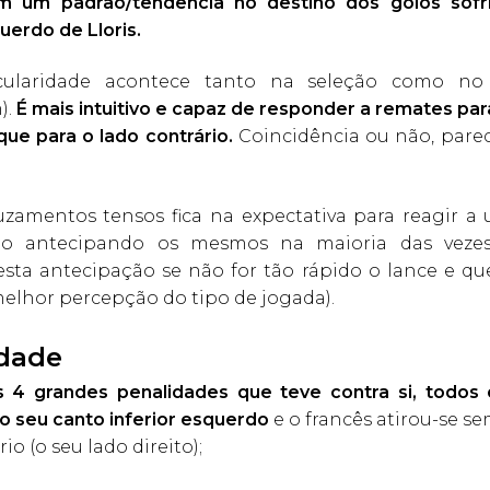
im um padrão/tendência no destino dos golos sofri
querdo de Lloris.
icularidade acontece tanto na seleção como no
).
É mais intuitivo e capaz de responder a remates par
 que para o lado contrário.
Coincidência ou não, parec
…
uzamentos tensos fica na expectativa para reagir a 
ão antecipando os mesmos na maioria das veze
esta antecipação se não for tão rápido o lance e q
elhor percepção do tipo de jogada).
idade
s 4 grandes penalidades que teve contra si, todos
o seu canto inferior esquerdo
e o francês atirou-se s
io (o seu lado direito);