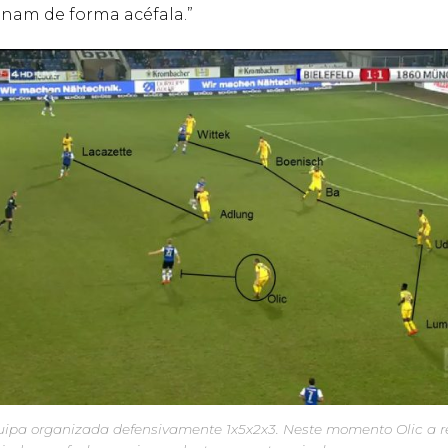
onam de forma acéfala.”
ipa organizada defensivamente 1x5x2x3. Neste momento Olic a r