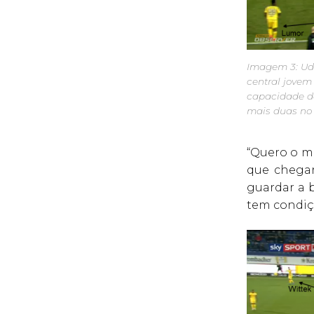
Imagem 3: Ud
central jovem
capacidade de
mais duas no f
“Quero o ma
que chegar
guardar a 
tem condiçõ