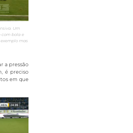
nsiva. Um
o com bola e
te exemplo mas
ar a pressão
, é preciso
ntos em que