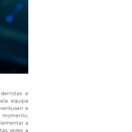
derrotas e
pela equipa
everkusen e
ao momento,
plementar a
as vezes a