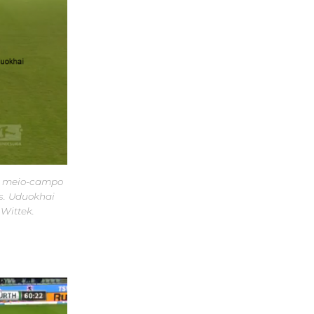
no meio-campo
is. Uduokhai
Wittek.