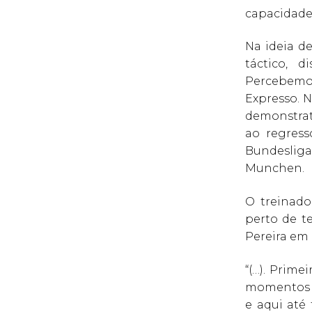
capacidade 
Na ideia de
táctico, 
Percebemo
Expresso. 
demonstrat
ao regress
Bundeslig
Munchen.
O treinado
perto de t
Pereira em 
“(…). Prim
momentos d
e aqui até