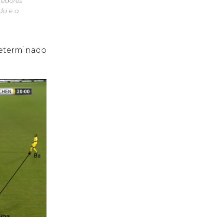
redores
do e a
determinado