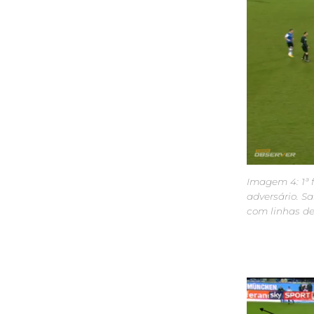
Imagem 4: 1ª 
adversário. S
com linhas de