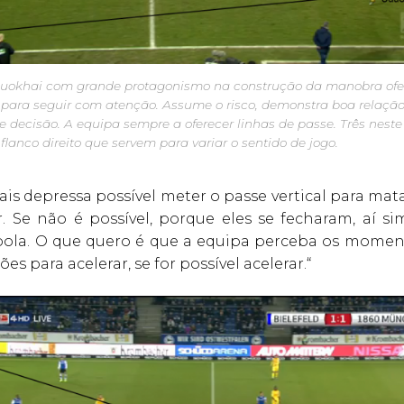
uokhai com grande protagonismo na construção da manobra ofe
 para seguir com atenção. Assume o risco, demonstra boa relaçã
 decisão. A equipa sempre a oferecer linhas de passe. Três nes
lanco direito que servem para variar o sentido de jogo.
is depressa possível meter o passe vertical para mat
. Se não é possível, porque eles se fecharam, aí sim
bola. O que quero é que a equipa perceba os mome
es para acelerar, se for possível acelerar.“