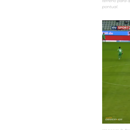
terreno para 
pontual.