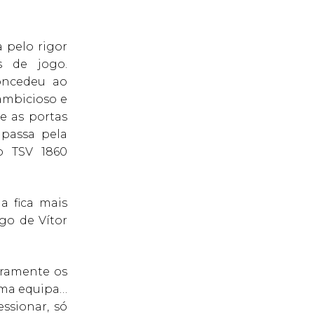
a pelo rigor
s de jogo.
oncedeu ao
ambicioso e
e as portas
 passa pela
o TSV 1860
a fica mais
go de Vítor
aramente os
uma equipa…
ssionar, só