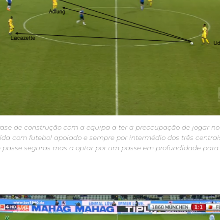
fase de construção com a equipa a ter a preocupação de jogar 
aída com futebol apoiado e sempre por intermédio dos três centra
 passe seguras mas a optar por um passe em profundidade para 