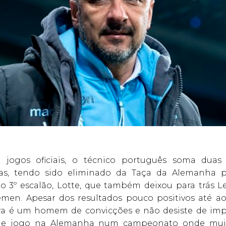
 jogos oficiais, o técnico português soma duas 
ias, tendo sido eliminado da Taça da Alemanha 
o 3º escalão, Lotte, que também deixou para trás L
men. Apesar dos resultados pouco positivos até 
ira é um homem de convicções e não desiste de im
 de jogo na Alemanha num campeonato onde muit