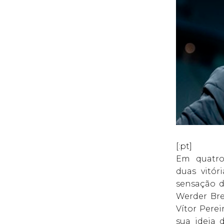
[:pt]
Em quatro
duas vitór
sensação d
Werder Bre
Vítor Pere
sua ideia