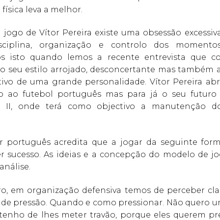
física leva a melhor.
 jogo de Vítor Pereira existe uma obsessão excessiv
disciplina, organização e controlo dos momento
s isto quando lemos a recente entrevista que c
No seu estilo arrojado, desconcertante mas também 
ivo de uma grande personalidade. Vítor Pereira abr
o ao futebol português mas para já o seu futuro
a II, onde terá como objectivo a manutenção d
r português acredita que a jogar da seguinte form
er sucesso. As ideias e a concepção do modelo de jo
análise.
eiro, em organização defensiva temos de perceber cl
e pressão. Quando e como pressionar. Não quero 
 tenho de lhes meter travão, porque eles querem pre