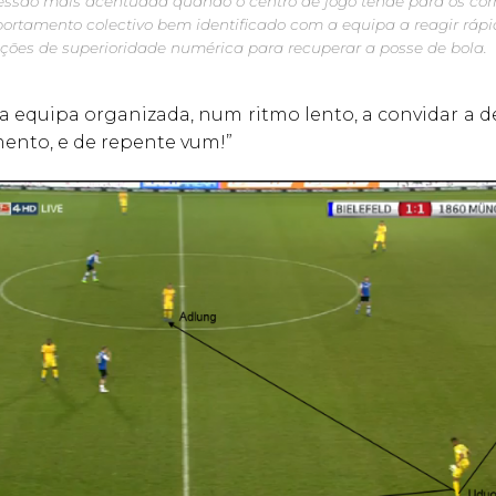
ssão mais acentuada quando o centro de jogo tende para os cor
portamento colectivo bem identificado com a equipa a reagir rápi
ações de superioridade numérica para recuperar a posse de bola.
a equipa organizada, num ritmo lento, a convidar a 
nto, e de repente vum!”