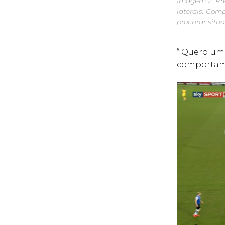
Imagem 2: Pre
laterais. Com
procurar situ
“ Quero um
comportame