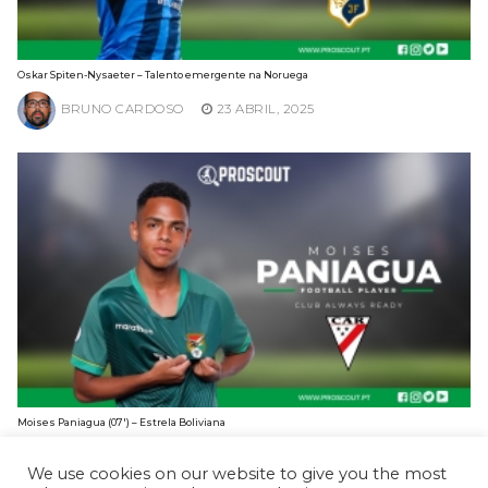
Oskar Spiten-Nysaeter – Talento emergente na Noruega
BRUNO CARDOSO
23 ABRIL, 2025
Moises Paniagua (07′) – Estrela Boliviana
BRUNO CARDOSO
10 FEVEREIRO, 2025
We use cookies on our website to give you the most