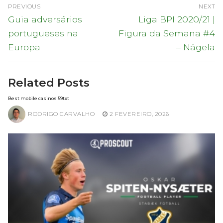
Navegação
PREVIOUS
NEXT
de
Previous
Next
Guia adversários
Liga BPI 2020/21 |
post:
post:
artigos
portugueses na
Figura da Semana #4
Europa
– Nágela
Related Posts
Best mobile casinos 59txt
RODRIGO CARVALHO
2 FEVEREIRO, 2026