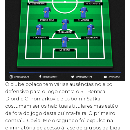
O clube polaco tem várias ausências no eixo
defensivo para o jogo contra o SL Benfica.
Djordje Crnomarkovic e Lubomir Satka
costumam ser os habituais titulares mas estão
de fora do jogo desta quinta-feira. O primeiro
contraiu Covid-19 e o segundo foi expulso na
eliminatória de acesso à fase de grupos da Liga