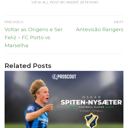
VIEW ALL POST BY ANDRÉ ZEFERINO
Navegação
PREVIOUS
NEXT
de
Previous
Next
Voltar as Origens e Ser
Antevisão Rangers
post:
post:
artigos
Feliz – FC Porto vs
Marselha
Related Posts