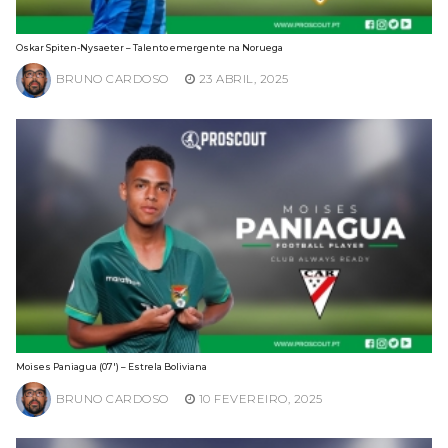
Oskar Spiten-Nysaeter – Talento emergente na Noruega
BRUNO CARDOSO
23 ABRIL, 2025
Moises Paniagua (07′) – Estrela Boliviana
BRUNO CARDOSO
10 FEVEREIRO, 2025