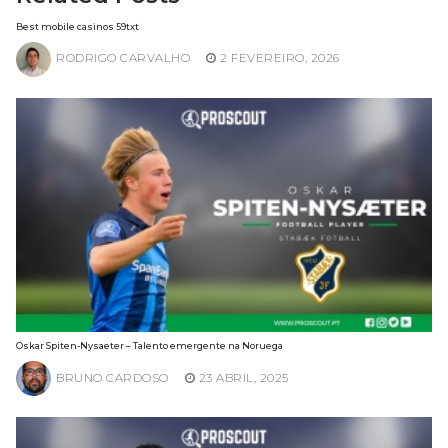
Best mobile casinos 59txt
RODRIGO CARVALHO
2 FEVEREIRO, 2026
Oskar Spiten-Nysaeter – Talento emergente na Noruega
BRUNO CARDOSO
23 ABRIL, 2025