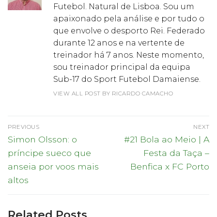
Futebol. Natural de Lisboa. Sou um
apaixonado pela análise e por tudo o
que envolve o desporto Rei. Federado
durante 12 anos e na vertente de
treinador há 7 anos. Neste momento,
sou treinador principal da equipa
Sub-17 do Sport Futebol Damaiense.
VIEW ALL POST BY RICARDO CAMACHO
Navegação
PREVIOUS
NEXT
de
Previous
Next
Simon Olsson: o
#21 Bola ao Meio | A
post:
post:
artigos
príncipe sueco que
Festa da Taça –
anseia por voos mais
Benfica x FC Porto
altos
Related Posts