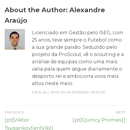
About the Author:
Alexandre
Araújo
Licenciado em Gestão pelo ISEG, com
25 anos, teve sempre o Futebol como
a sua grande paixão. Seduzido pelo
projeto da ProScout, vê o scouting e a
análise de equipas como uma mais
valia para quem segue diariamente o
desporto rei e ambiciona voos mais
altos neste meio.
VIEW ALL POST BY ALEXANDRE ARAÚJO
Navegação
PREVIOUS
NEXT
de
Previous
Next
[:pt]Viktor
[:pt]Quincy Promes[:]
post:
post:
artigos
Tsygankov[:en]Vik[:]