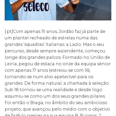
[:pt]Com apenas 19 anos, Jordão faz já parte de
um plantel recheado de estrelas numa das
grandes ‘squadras’ italianas: a Lazio. Mas o seu
percurso, desde sempre ascendente, começou
longe dos grandes palcos. Formado no União de
Leiria, pegou de estaca no onze da equipa sénior
com apenas 17 anos (estreou-se com 16),
tornando-se num alvo apetecível para os
grandes. De forma natural, a chamada à seleção
Sub 18 tornou-se uma realidade e desde logo
assumiu-se como um dos seus grandes pilares.
Foi então o Braga, no âmbito do seu ambicioso
projeto, que avançou pelo médio com o objetivo
de fazê-lo crescer na sua equipa B. 19 jogos, 2