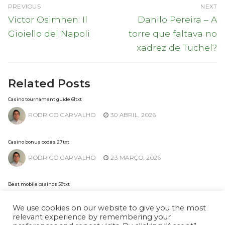
Navegação
PREVIOUS
NEXT
de
Previous
Next
Victor Osimhen: Il
Danilo Pereira – A
post:
post:
artigos
Gioiello del Napoli
torre que faltava no
xadrez de Tuchel?
Related Posts
Casino tournament guide 61txt
RODRIGO CARVALHO
30 ABRIL, 2026
Casino bonus codes 27txt
RODRIGO CARVALHO
23 MARÇO, 2026
Best mobile casinos 59txt
RODRIGO CARVALHO
2 FEVEREIRO, 2026
We use cookies on our website to give you the most
relevant experience by remembering your