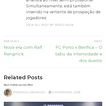
analista ao nível semi-profissional.
Simultaneamente, está também
inserido na vertente de prospeção de
jogadores.
VIEW ALL POST BY DIOGO SILVA
Navegação
PREVIOUS
NEXT
de
Previous
Next
Nova era com Ralf
FC Porto x Benfica – O
post:
post:
artigos
Rangnick
tabu da intensidade e
dos duelos
Related Posts
Best mobile casinos 59txt
RODRIGO CARVALHO
2 FEVEREIRO, 2026