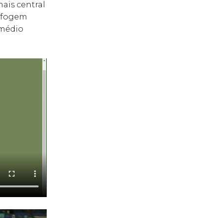
ais central
) fogem
 médio