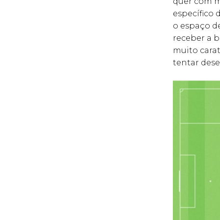
quer com m
específico 
o espaço d
receber a b
muito carat
tentar dese