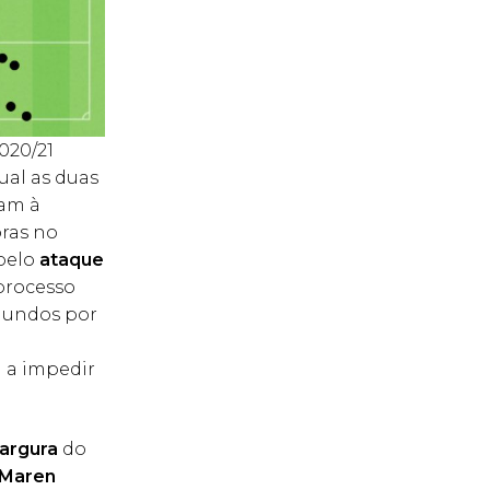
020/21
qual as duas
am à
ras no
 pelo
ataque
processo
gundos por
a a impedir
largura
do
Maren