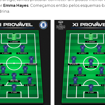
or
Emma Hayes
. Começamos então pelos esquemas-b
rina.