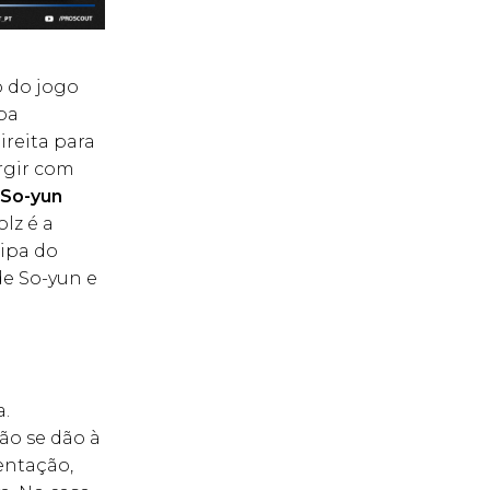
o do jogo
ipa
ireita para
rgir com
i So-yun
lz é a
uipa do
de So-yun e
a.
ão se dão à
entação,