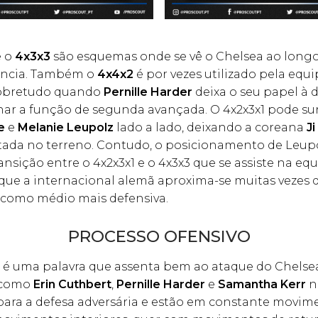
 o
4x3x3
são esquemas onde se vê o Chelsea ao long
ência. Também o
4x4x2
é por vezes utilizado pela equ
sobretudo quando
Pernille Harder
deixa o seu papel à d
r a função de segunda avançada. O 4x2x3x1 pode su
e
e
Melanie Leupolz
lado a lado, deixando a coreana
J
tada no terreno. Contudo, o posicionamento de Leupo
ansição entre o 4x2x3x1 e o 4x3x3 que se assiste na eq
 que a internacional alemã aproxima-se muitas vezes 
e como médio mais defensiva.
PROCESSO OFENSIVO
 é uma palavra que assenta bem ao ataque do Chelse
 como
Erin Cuthbert
,
Pernille Harder
e
Samantha Kerr
n
 para a defesa adversária e estão em constante movim