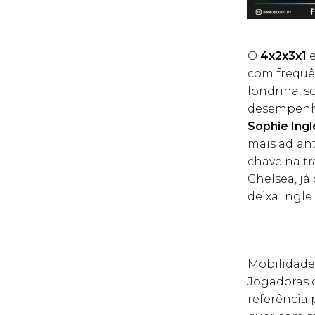
O
4x2x3x1
e
com frequ
londrina, 
desempenha
Sophie Ingl
mais adian
chave na tr
Chelsea, já
deixa Ingl
Mobilidade
Jogadoras
referência