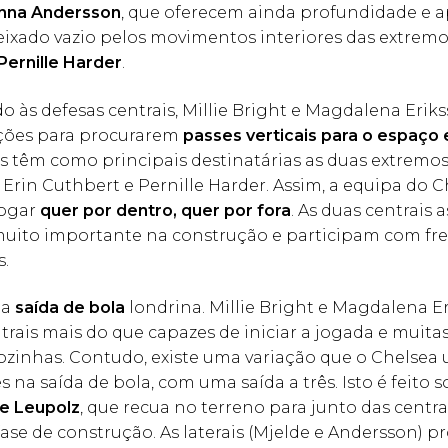
nna Andersson
, que oferecem ainda profundidade e 
eixado vazio pelos movimentos interiores das extrem
Pernille Harder
.
 às defesas centrais, Millie Bright e Magdalena Eriks
ções para procurarem
passes verticais para o espaço 
es têm como principais destinatárias as duas extremo
 Erin Cuthbert e Pernille Harder. Assim, a equipa do 
jogar
quer por dentro, quer por fora
. As duas centrais
uito importante na construção e participam com fr
s.
 a
saída de bola
londrina. Millie Bright e Magdalena E
trais mais do que capazes de iniciar a jogada e muitas
zinhas. Contudo, existe uma variação que o Chelsea u
s na saída de bola, com uma saída a três. Isto é feito 
e Leupolz
, que recua no terreno para junto das centr
fase de construção. As laterais (Mjelde e Andersson) p