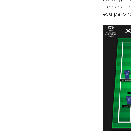
treinada p
equipa lond