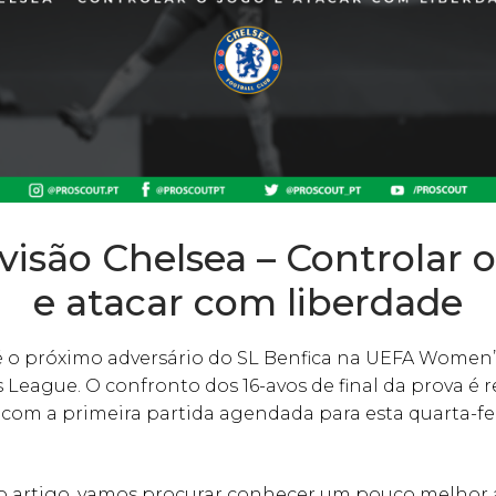
visão Chelsea – Controlar o
e atacar com liberdade
é o próximo adversário do SL Benfica na UEFA Women’
eague. O confronto dos 16-avos de final da prova é r
com a primeira partida agendada para esta quarta-fe
o artigo, vamos procurar conhecer um pouco melhor 