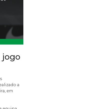
 jogo
s
ealizado a
ira, em
a equipa