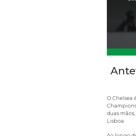
Ante
O Chelsea 
Champions L
duas mãos, 
Lisboa.
Ao longo d