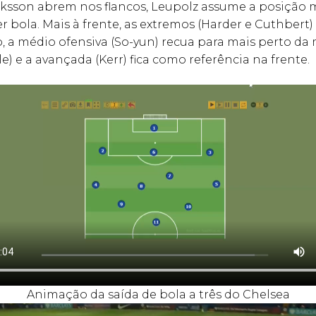
iksson abrem nos flancos, Leupolz assume a posição m
r bola. Mais à frente, as extremos (Harder e Cuthbert
, a médio ofensiva (So-yun) recua para mais perto da
le) e a avançada (Kerr) fica como referência na frente.
Animação da saída de bola a três do Chelsea