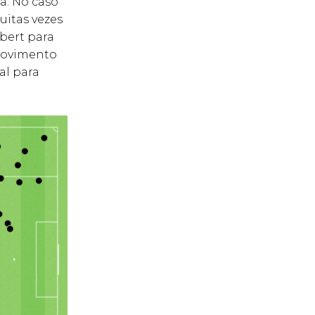
a. No caso
uitas vezes
bert para
 movimento
al para