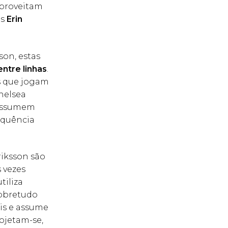
aproveitam
os
Erin
son, estas
entre linhas
.
s que jogam
Chelsea
 assumem
equência
riksson são
 vezes
tiliza
sobretudo
ais e assume
rojetam-se,