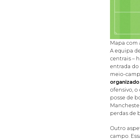
Mapa com a
A equipa d
centrais –
entrada do
meio-campo
organizado
ofensivo, o
posse de bo
Manchester 
perdas de b
Outro aspe
campo. Essa