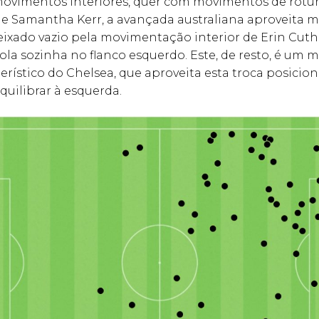
ovimentos interiores, quer com movimentos de rotur
de Samantha Kerr, a avançada australiana aproveita m
eixado vazio pela movimentação interior de Erin Cuth
ola sozinha no flanco esquerdo. Este, de resto, é um
erístico do Chelsea, que aproveita esta troca posicion
quilibrar à esquerda.