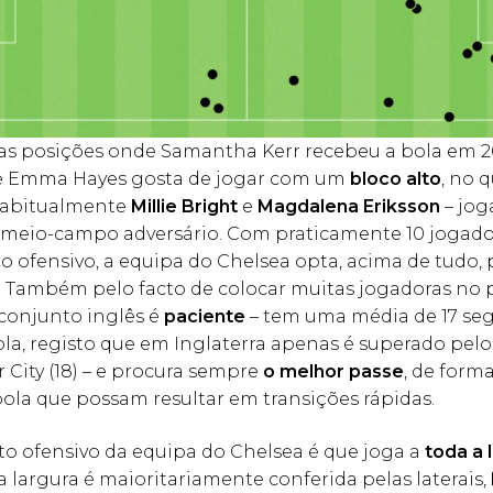
s posições onde Samantha Kerr recebeu a bola em 2
e Emma Hayes gosta de jogar com um
bloco alto
, no 
 habitualmente
Millie Bright
e
Magdalena Eriksson
– jog
 meio-campo adversário. Com praticamente 10 jogado
 ofensivo, a equipa do Chelsea opta, acima de tudo,
. Também pelo facto de colocar muitas jogadoras no 
 conjunto inglês é
paciente
– tem uma média de 17 se
la, registo que em Inglaterra apenas é superado pelo
City (18) – e procura sempre
o melhor passe
, de form
ola que possam resultar em transições rápidas.
to ofensivo da equipa do Chelsea é que joga a
toda a 
 largura é maioritariamente conferida pelas laterais,