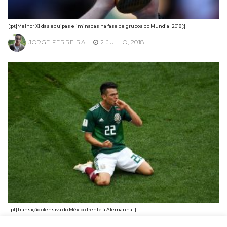
[:pt]Melhor XI das equipas eliminadas na fase de grupos do Mundial 2018[:]
JORGE FERREIRA
2 JULHO, 2018
[:pt]Transição ofensiva do México frente à Alemanha[:]
DAVID ALMEIDA
20 JUNHO, 2018