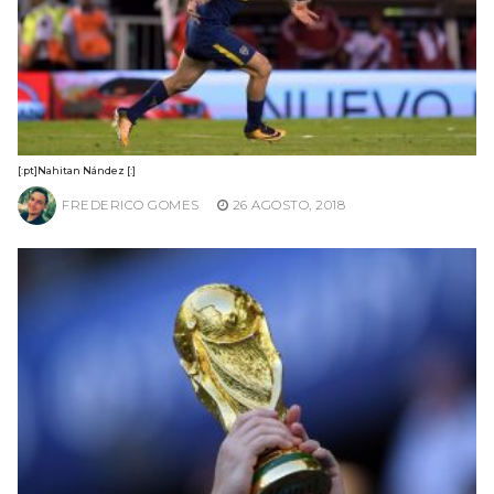
[:pt]Nahitan Nández [:]
FREDERICO GOMES
26 AGOSTO, 2018