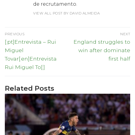
de recrutamento.
VIEW ALL POST BY DAVID ALMEIDA
Navegação
PREVIOUS
NEXT
de
Previous
Next
[:pt]Entrevista – Rui
England struggles to
post:
post:
artigos
Miguel
win after dominate
Tovar[:en]Entrevista
first half
Rui Miguel To[:]
Related Posts