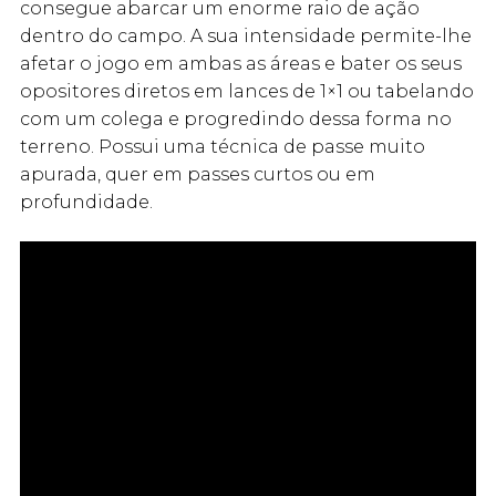
consegue abarcar um enorme raio de ação
dentro do campo. A sua intensidade permite-lhe
afetar o jogo em ambas as áreas e bater os seus
opositores diretos em lances de 1×1 ou tabelando
com um colega e progredindo dessa forma no
terreno. Possui uma técnica de passe muito
apurada, quer em passes curtos ou em
profundidade.