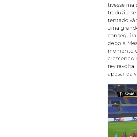
tivesse ma
traduziu-s
tentado vár
uma grande
conseguira
depois. Me
momento e 
crescendo 
reviravolt
apesar da v