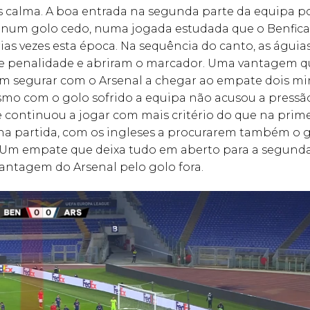
is calma. A boa entrada na segunda parte da equipa 
e num golo cedo, numa jogada estudada que o Benfic
ias vezes esta época. Na sequência do canto, as águia
 penalidade e abriram o marcador. Uma vantagem q
m segurar com o Arsenal a chegar ao empate dois mi
smo com o golo sofrido a equipa não acusou a pressã
continuou a jogar com mais critério do que na primei
na partida, com os ingleses a procurarem também o 
a. Um empate que deixa tudo em aberto para a segund
antagem do Arsenal pelo golo fora.