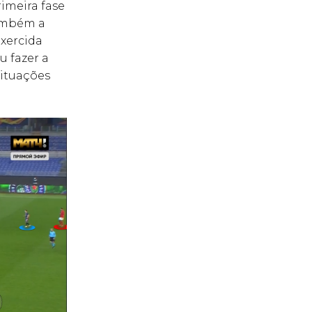
imeira fase
também a
exercida
 fazer a
situações