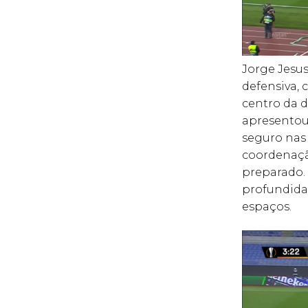
Jorge Jesu
defensiva,
centro da de
apresentou
seguro nas
coordenaçã
preparado. 
profundida
espaços.