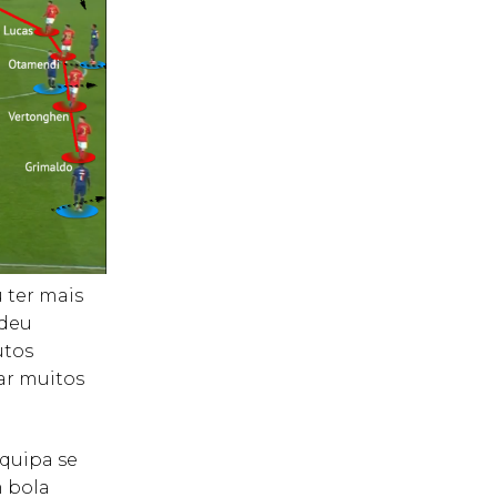
 ter mais
 deu
utos
ar muitos
equipa se
m bola