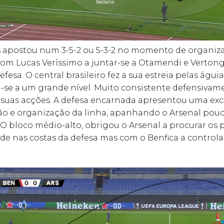
s apostou num 3-5-2 ou 5-3-2 no momento de organiz
 com Lucas Veríssimo a juntar-se a Otamendi e Verto
fesa. O central brasileiro fez a sua estreia pelas águia
-se a um grande nível. Muito consistente defensivam
 suas acções. A defesa encarnada apresentou uma exc
o e organização da linha, apanhando o Arsenal pou
O bloco médio-alto, obrigou o Arsenal a procurar os
de nas costas da defesa mas com o Benfica a control