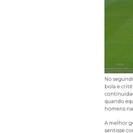
No segundo
bola e crit
continuidad
quando equ
homens na 
A melhor ge
sentisse co