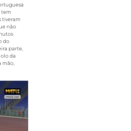
portuguesa
a tem
s tiveram
ue não
nutos
o do
ra parte,
golo da
a mão,