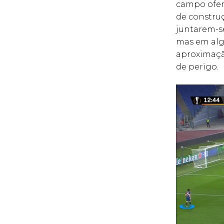
campo ofens
de constru
juntarem-se
mas em alg
aproximaçã
de perigo.