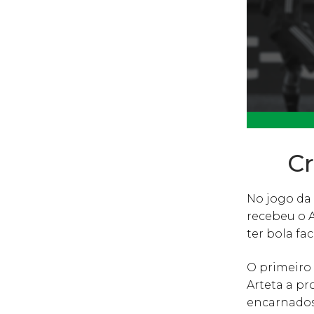
Cr
No jogo da 
recebeu o 
ter bola fa
O primeiro
Arteta a pr
encarnados