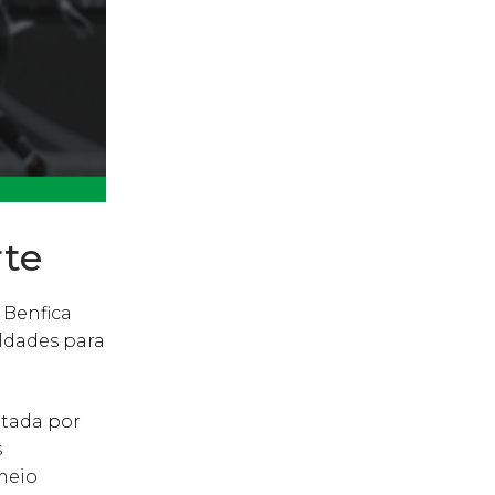
rte
 Benfica
ldades para
ntada por
s
meio