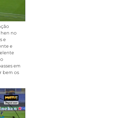
ação
nghen no
s e
ente e
elente
co
 passes em
ar bem os