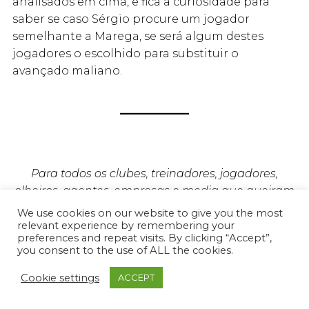
analisados em cima, e fica a curiosidade para
saber se caso Sérgio procure um jogador
semelhante a Marega, se será algum destes
jogadores o escolhido para substituir o
avançado maliano.
Para todos os clubes, treinadores, jogadores,
olheiros, agentes, empresas e media que queiram
saber mais sobre os nossos serviços de scouting,
We use cookies on our website to give you the most
não hesitem em contactar-nos através de
relevant experience by remembering your
preferences and repeat visits. By clicking “Accept”,
mensagem privada ou do nosso
you consent to the use of ALL the cookies.
email
geral@proscout.pt
.
Cookie settings
ACCEPT