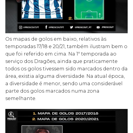
Os mapas de golos em baixo, relativos às
temporadas 17/18 e 20/21, também ilustram bem o
que foi referido em cima. Na 1º temporada ao
serviço dos Dragões, ainda que praticamente
todos os golos tivessem sido marcados dentro da
área, existia alguma diversidade. Na atual época,
a diversidade é menor, sendo uma considerável
parte dos golos marcados numa zona
semelhante.