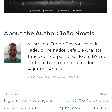
About the Author:
João Novais
Mestre em Treino Desportivo pela
Fadeup; Treinador Uefa B e Analista
Tático de Equipas. Nascido em 1993 no
Porto, trabalha como Treinador
Adjunto e Analista.
VIEW ALL POST BY JOÃO NOVAIS
Navegação
PREVIOUS
NEXT
de
Previous
Next
Liga 3 – As Revelações
EURO’2022: as caras
post:
post:
artigos
da Temporada –
que podem marcar a