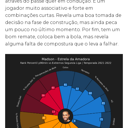
através do passe quer em condução. É um
jogador muito associativo e forte em
combinações curtas. Revela uma boa tomada de
decisão na fase de construção, mas ainda peca
um pouco no último momento. Por fim, tem um
bom remate, coloca bem a bola, mas revela
alguma falta de compostura que o leva a falhar.