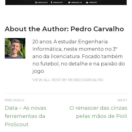
About the Author:
Pedro Carvalho
20 anos. A estudar Engenharia
Informática, neste momento no 3º
ano da licenciatura. Focado também
no futebol, no detalhe e na paixão do
jogo.
VIEW ALL POST BY PEDRO CARVALHO
Navegação
PREVIOUS
NEXT
de
Previous
Next
Data – As novas
O renascer das cinzas
post:
post:
artigos
ferramentas da
pelas mãos de Pioli
ProScout