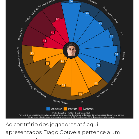
Ao contrário dos jogadores até aqui
apresentados, Tiago Gouveia pertence a um