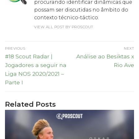
procurando identificar dinâmicas que
possam ser discutidas no âmbito do
contexto técnico-táctico.
VIEW ALL POST BY PROSCOUT
Navegação
PREVIOUS
NEXT
de
Previous
Next
#18 Scout Radar |
Análise ao Besiktas x
post:
post:
artigos
Jogadores a seguir na
Rio Ave
Liga NOS 2020/2021 –
Parte I
Related Posts