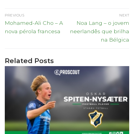
Navegação
PREVIOUS
NEXT
de
Previous
Next
Mohamed-Ali Cho – A
Noa Lang – o jovem
post:
post:
artigos
nova pérola francesa
neerlandês que brilha
na Bélgica
Related Posts