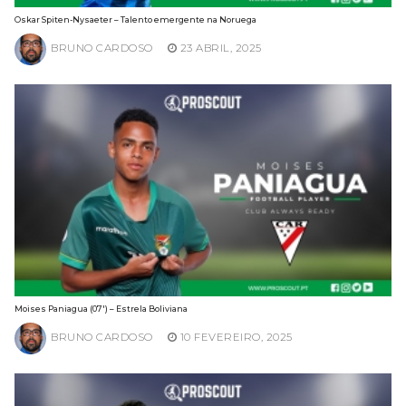
Oskar Spiten-Nysaeter – Talento emergente na Noruega
BRUNO CARDOSO
23 ABRIL, 2025
Moises Paniagua (07′) – Estrela Boliviana
BRUNO CARDOSO
10 FEVEREIRO, 2025