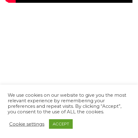
Avançados
We use cookies on our website to give you the most
relevant experience by remembering your
Luis Lopes
, Benfica, deu nas vistas na temporada
preferences and repeat visits. By clicking “Accept”,
passada pela facilidade com que fez golos pelos
you consent to the use of ALL the cookies.
juniores do Benfica. Movimenta-se bem, controla
Cookie settings
ACCEPT
bem a bola e finaliza com frieza assinalável.