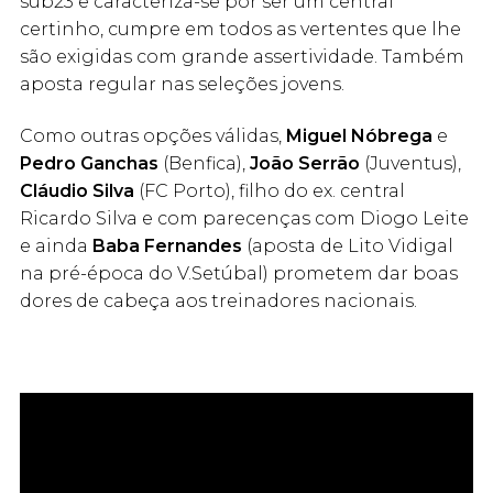
sub23 e caracteriza-se por ser um central
certinho, cumpre em todos as vertentes que lhe
são exigidas com grande assertividade. Também
aposta regular nas seleções jovens.
Como outras opções válidas,
Miguel Nóbrega
e
Pedro Ganchas
(Benfica),
João Serrão
(Juventus),
Cláudio Silva
(FC Porto), filho do ex. central
Ricardo Silva e com parecenças com Diogo Leite
e ainda
Baba Fernandes
(aposta de Lito Vidigal
na pré-época do V.Setúbal) prometem dar boas
dores de cabeça aos treinadores nacionais.