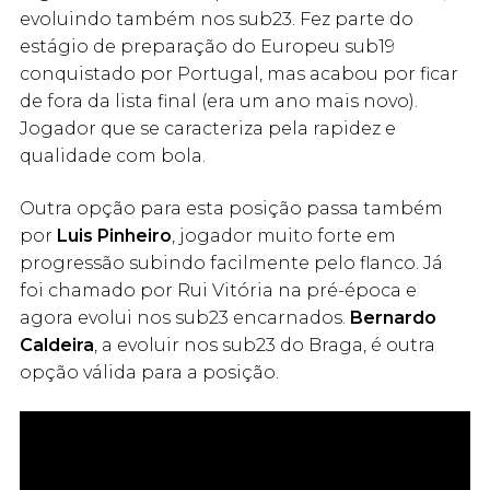
evoluindo também nos sub23. Fez parte do
estágio de preparação do Europeu sub19
conquistado por Portugal, mas acabou por ficar
de fora da lista final (era um ano mais novo).
Jogador que se caracteriza pela rapidez e
qualidade com bola.
Outra opção para esta posição passa também
por
Luis Pinheiro
, jogador muito forte em
progressão subindo facilmente pelo flanco. Já
foi chamado por Rui Vitória na pré-época e
agora evolui nos sub23 encarnados.
Bernardo
Caldeira
, a evoluir nos sub23 do Braga, é outra
opção válida para a posição.