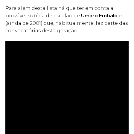
Para além desta lista há que ter em conta a
provável subida de escalão de
Umaro Embaló
e
(ainda de 2001) que, habitualmente, faz parte das
convocatórias desta geração.