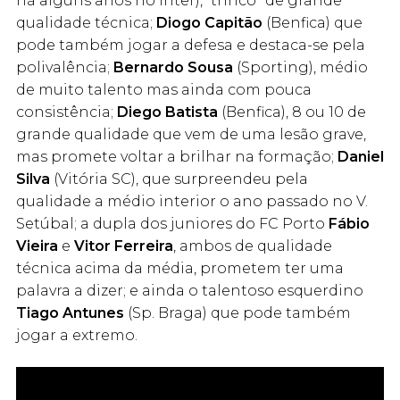
há alguns anos no Inter), “trinco” de grande
qualidade técnica;
Diogo Capitão
(Benfica) que
pode também jogar a defesa e destaca-se pela
polivalência;
Bernardo Sousa
(Sporting), médio
de muito talento mas ainda com pouca
consistência;
Diego Batista
(Benfica), 8 ou 10 de
grande qualidade que vem de uma lesão grave,
mas promete voltar a brilhar na formação;
Daniel
Silva
(Vitória SC), que surpreendeu pela
qualidade a médio interior o ano passado no V.
Setúbal; a dupla dos juniores do FC Porto
Fábio
Vieira
e
Vitor Ferreira
, ambos de qualidade
técnica acima da média, prometem ter uma
palavra a dizer; e ainda o talentoso esquerdino
Tiago Antunes
(Sp. Braga) que pode também
jogar a extremo.