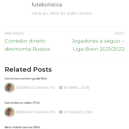
futebolística
VIEW ALL POST BY JOÃO CASTRO
Navegação
PREVIOUS
NEXT
de
Previous
Next
Corredor direito
Jogadores a seguir –
post:
post:
artigos
desmonta Russos
Liga Bwin 2021/2022
Related Posts
Casino tournament guide 61txt
RODRIGO CARVALHO
30 ABRIL, 2026
Casino bonus codes 27txt
RODRIGO CARVALHO
23 MARÇO, 2026
Best mobile casinos 59txt