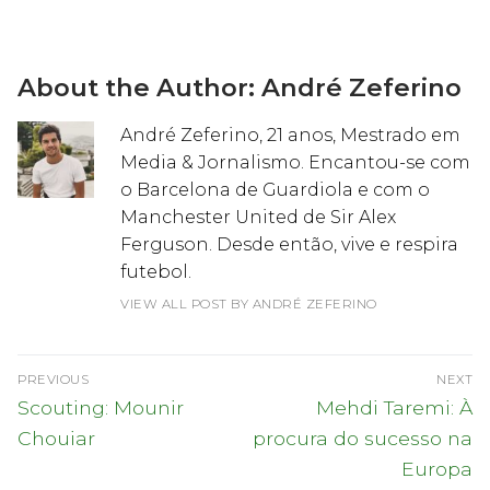
About the Author:
André Zeferino
André Zeferino, 21 anos, Mestrado em
Media & Jornalismo. Encantou-se com
o Barcelona de Guardiola e com o
Manchester United de Sir Alex
Ferguson. Desde então, vive e respira
futebol.
VIEW ALL POST BY ANDRÉ ZEFERINO
Navegação
PREVIOUS
NEXT
de
Previous
Next
Scouting: Mounir
Mehdi Taremi: À
post:
post:
artigos
Chouiar
procura do sucesso na
Europa