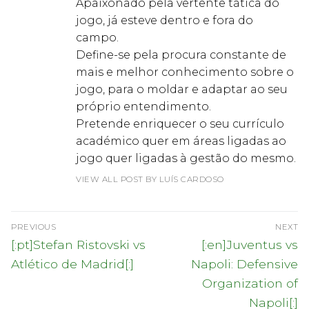
Apaixonado pela vertente tática do
jogo, já esteve dentro e fora do
campo.
Define-se pela procura constante de
mais e melhor conhecimento sobre o
jogo, para o moldar e adaptar ao seu
próprio entendimento.
Pretende enriquecer o seu currículo
académico quer em áreas ligadas ao
jogo quer ligadas à gestão do mesmo.
VIEW ALL POST BY LUÍS CARDOSO
Navegação
PREVIOUS
NEXT
de
Previous
Next
[:pt]Stefan Ristovski vs
[:en]Juventus vs
post:
post:
artigos
Atlético de Madrid[:]
Napoli: Defensive
Organization of
Napoli[:]