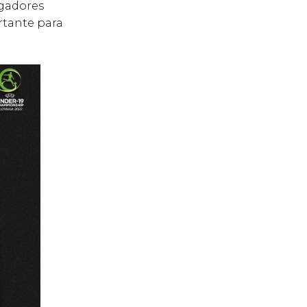
gadores
rtante para