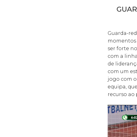
GUAR
Guarda-rede
momentos d
ser forte 
com a linha
de lideranç
com um est
jogo com o
equipa, que
recurso ao 