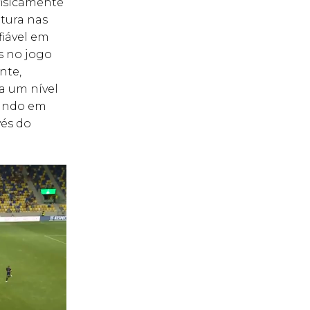
fisicamente
tura nas
iável em
 no jogo
nte,
a um nível
uando em
vés do