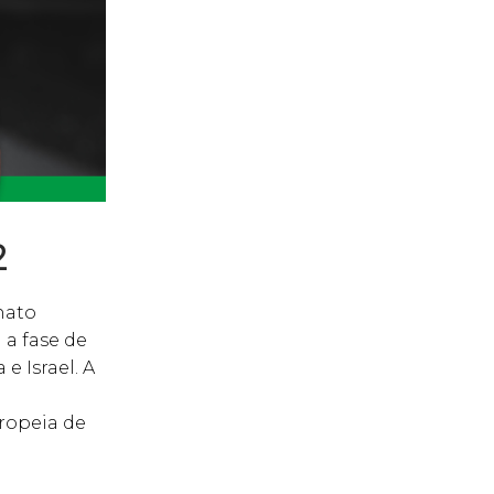
2
nato
 a fase de
 e Israel. A
uropeia de