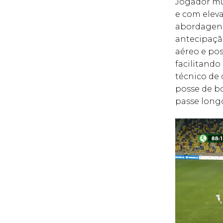
Jogador mu
e com elev
abordagens
antecipaçã
aéreo e po
facilitando
técnico de
posse de bo
passe long