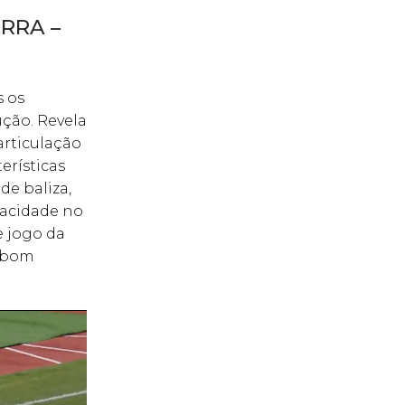
RRA –
s os
ção. Revela
articulação
erísticas
de baliza,
pacidade no
e jogo da
o bom