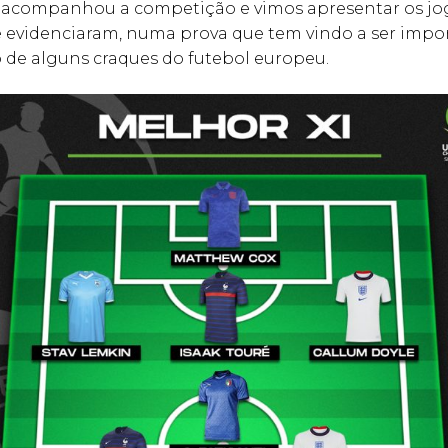
 acompanhou a competição e vimos apresentar os jo
e evidenciaram, numa prova que tem vindo a ser impo
 de alguns craques do futebol europeu.