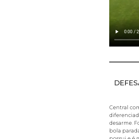
DEFESA
Central com
diferenciad
desarme. Fo
bola parada
possui e é 