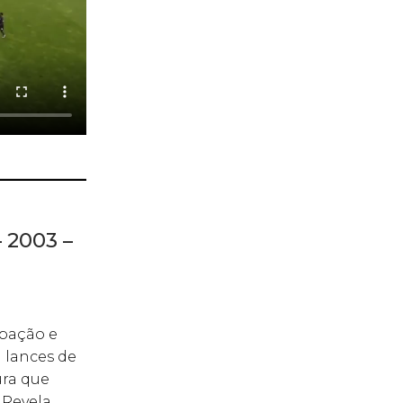
 2003 –
ipação e
 lances de
ura que
 Revela