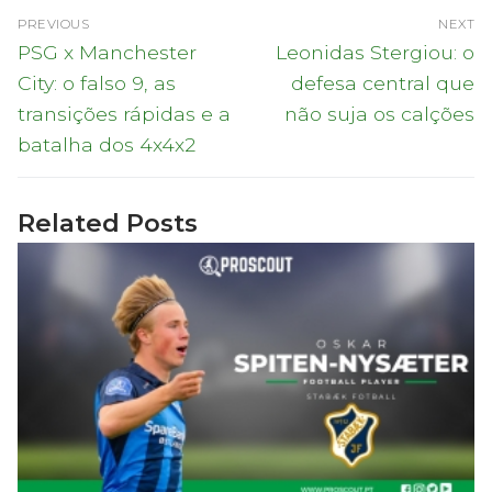
Navegação
PREVIOUS
NEXT
de
Previous
Next
PSG x Manchester
Leonidas Stergiou: o
post:
post:
artigos
City: o falso 9, as
defesa central que
transições rápidas e a
não suja os calções
batalha dos 4x4x2
Related Posts