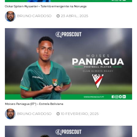
Oskar Spiten-Nysaeter – Talento emergente na Noruega
BRUNO CARDOSO
23 ABRIL, 2025
Moises Paniagua (07′) – Estrela Boliviana
BRUNO CARDOSO
10 FEVEREIRO, 2025