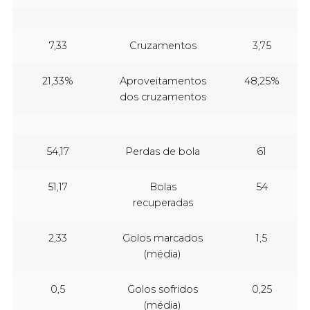
7,33
Cruzamentos
3,75
21,33%
Aproveitamentos
48,25%
dos cruzamentos
54,17
Perdas de bola
61
51,17
Bolas
54
recuperadas
2,33
Golos marcados
1,5
(média)
0,5
Golos sofridos
0,25
(média)