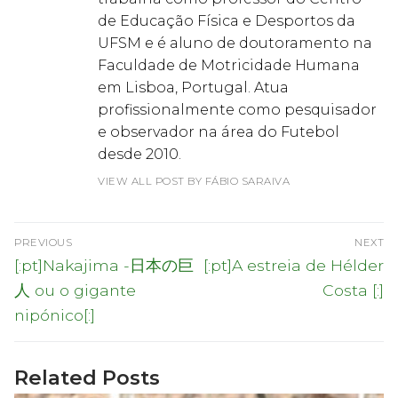
de Educação Física e Desportos da
UFSM e é aluno de doutoramento na
Faculdade de Motricidade Humana
em Lisboa, Portugal. Atua
profissionalmente como pesquisador
e observador na área do Futebol
desde 2010.
VIEW ALL POST BY FÁBIO SARAIVA
Navegação
PREVIOUS
NEXT
de
Previous
Next
[:pt]Nakajima -日本の巨
[:pt]A estreia de Hélder
post:
post:
artigos
人 ou o gigante
Costa [:]
nipónico[:]
Related Posts