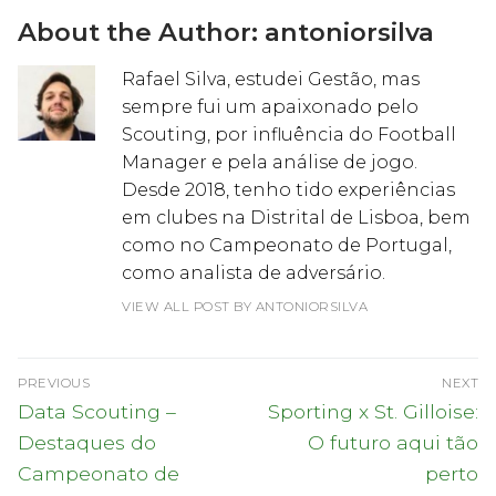
About the Author:
antoniorsilva
Rafael Silva, estudei Gestão, mas
sempre fui um apaixonado pelo
Scouting, por influência do Football
Manager e pela análise de jogo.
Desde 2018, tenho tido experiências
em clubes na Distrital de Lisboa, bem
como no Campeonato de Portugal,
como analista de adversário.
VIEW ALL POST BY ANTONIORSILVA
Navegação
PREVIOUS
NEXT
de
Previous
Next
Data Scouting –
Sporting x St. Gilloise:
post:
post:
artigos
Destaques do
O futuro aqui tão
Campeonato de
perto