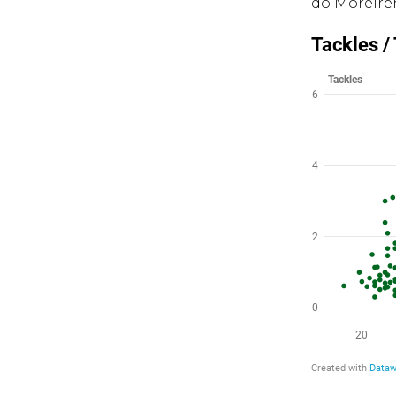
do Moreiren