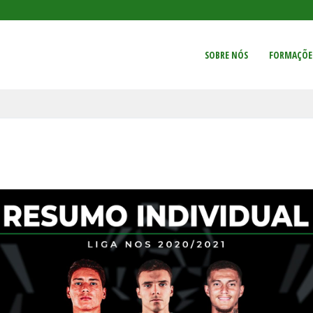
SOBRE NÓS
FORMAÇÕE