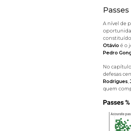
Passes
A nível de
oportunidad
constituído
Otávio
é o 
Pedro Gonç
No capítulo
defesas cen
Rodrigues
,
quem compl