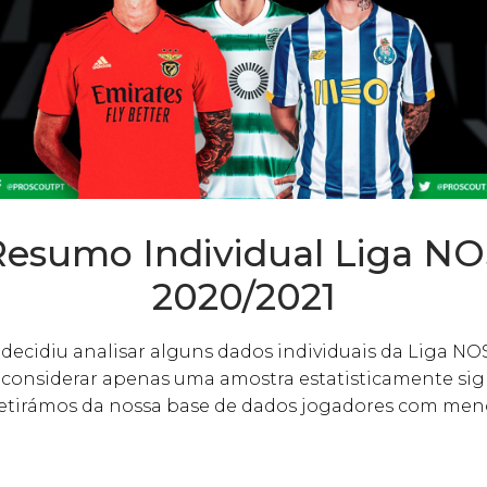
Resumo Individual Liga NO
2020/2021
decidiu analisar alguns dados individuais da Liga NOS
considerar apenas uma amostra estatisticamente sign
 retirámos da nossa base de dados jogadores com men