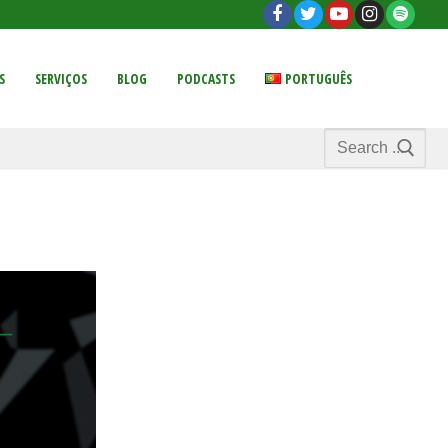
S
SERVIÇOS
BLOG
PODCASTS
PORTUGUÊS
Search
for: