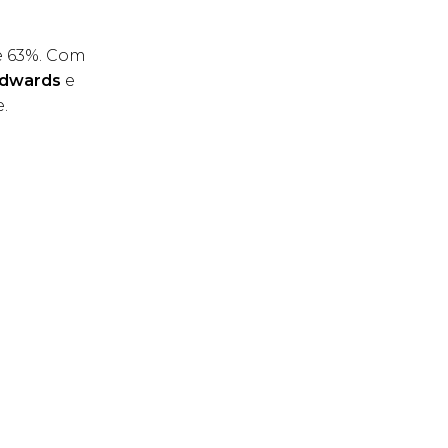
e 63%. Com
Edwards
e
.