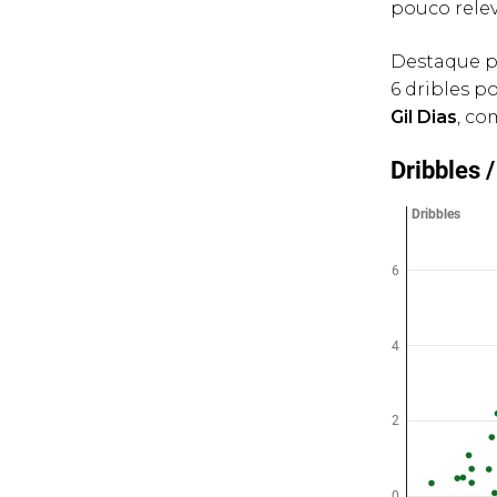
pouco relev
Destaque 
6 dribles 
Gil Dias
, co