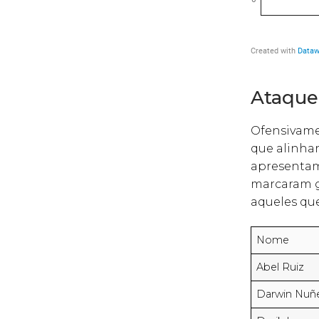
Ataque
Ofensivame
que alinha
apresentam
marcaram g
aqueles que
Nome
Abel Ruiz
Darwin Nuñ