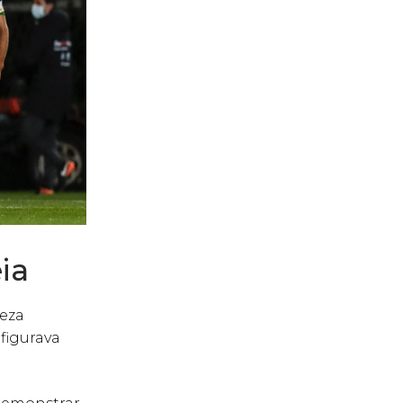
ia
oeza
figurava