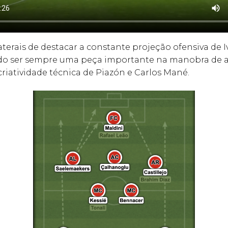
laterais de destacar a constante projeção ofensiva de I
o ser sempre uma peça importante na manobra de a
iatividade técnica de Piazón e Carlos Mané.