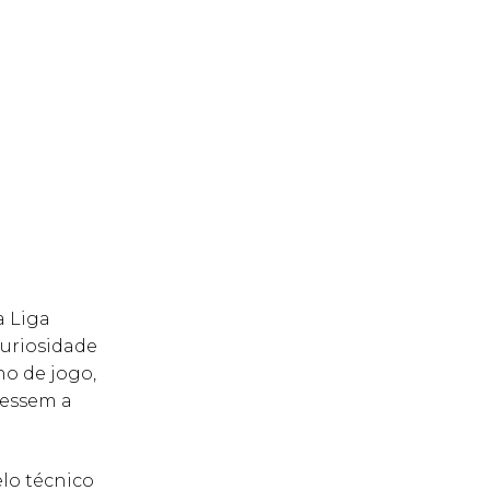
a Liga
curiosidade
no de jogo,
vessem a
lo técnico