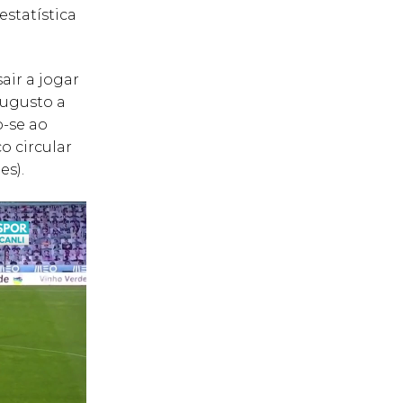
statística
air a jogar
Augusto a
-se ao
o circular
es).