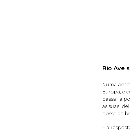
Rio Ave 
Numa antevi
Europa, e c
passaria po
as suas id
posse da bo
E a respos