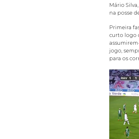
Mário Silva
na posse de
Primeira fa
curto logo 
assumirem-
jogo, sempr
para os cor