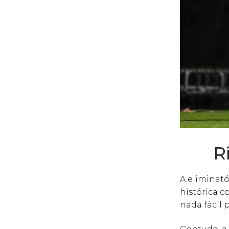
R
A eliminató
histórica c
nada fácil 