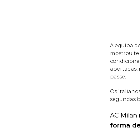
A equipa d
mostrou ter
condiciona
apertadas, 
passe.
Os italiano
segundas bo
AC Milan 
forma de