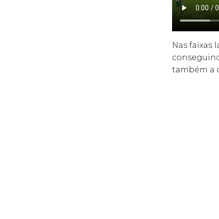
Nas faixas 
conseguind
também a cr