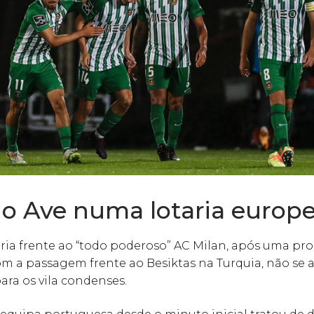
io Ave numa lotaria europe
ria frente ao “todo poderoso” AC Milan, após uma pr
om a passagem frente ao Besiktas na Turquia, não se a
para os vila condenses.