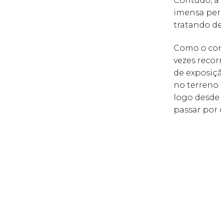
Contudo, a
imensa pers
tratando de
Como o con
vezes recor
de exposiçã
no terreno 
logo desde 
passar por 