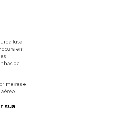
uipa lusa,
procura em
ões
linhas de
primeiras e
 aéreo.
r sua