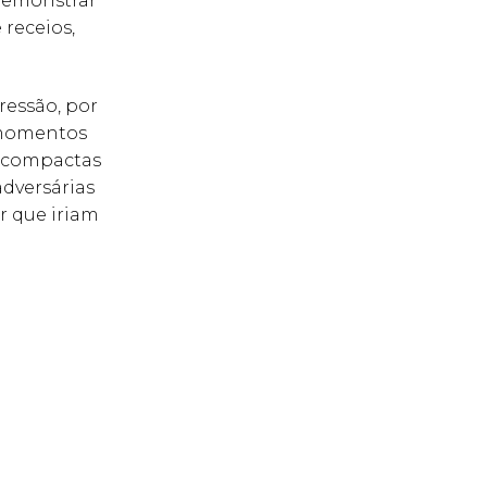
 demonstrar
receios,
essão, por
r momentos
e compactas
adversárias
r que iriam