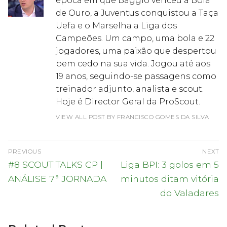
época em que Baggio venceu a Bola
de Ouro, a Juventus conquistou a Taça
Uefa e o Marselha a Liga dos
Campeões. Um campo, uma bola e 22
jogadores, uma paixão que despertou
bem cedo na sua vida. Jogou até aos
19 anos, seguindo-se passagens como
treinador adjunto, analista e scout.
Hoje é Director Geral da ProScout.
VIEW ALL POST BY FRANCISCO GOMES DA SILVA
Navegação
PREVIOUS
NEXT
de
Previous
Next
#8 SCOUT TALKS CP |
Liga BPI: 3 golos em 5
post:
post:
artigos
ANÁLISE 7ª JORNADA
minutos ditam vitória
do Valadares