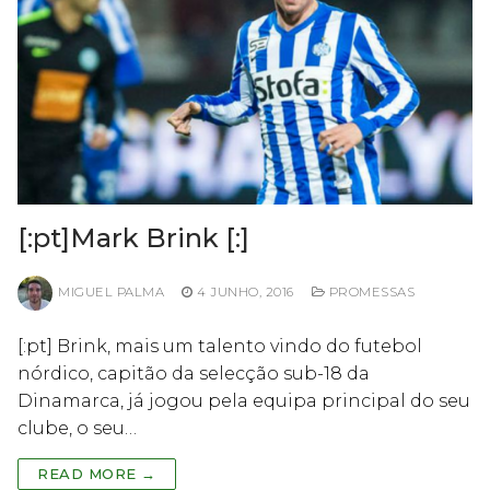
[:pt]Mark Brink [:]
MIGUEL PALMA
4 JUNHO, 2016
PROMESSAS
[:pt] Brink, mais um talento vindo do futebol
nórdico, capitão da selecção sub-18 da
Dinamarca, já jogou pela equipa principal do seu
clube, o seu…
READ MORE →