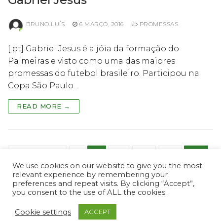
BRUNO LUÍS
6 MARÇO, 2016
PROMESSAS
[:pt] Gabriel Jesus é a jóia da formação do
Palmeiras e visto como uma das maiores
promessas do futebol brasileiro. Participou na
Copa São Paulo…
READ MORE →
Paginação
PREVIOUS
1
…
81
82
83
84
dos
We use cookies on our website to give you the most
relevant experience by remembering your
conteúdos
preferences and repeat visits. By clicking “Accept”,
you consent to the use of ALL the cookies.
Cookie settings
ACCEPT
© ProScout 2020