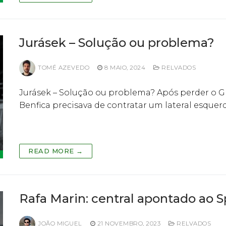
Jurásek – Solução ou problema?
TOMÉ AZEVEDO
8 MAIO, 2024
RELVADOS
Jurásek – Solução ou problema? Após perder o Gr
Benfica precisava de contratar um lateral esque
READ MORE →
Rafa Marin: central apontado ao 
JOÃO MIGUEL
21 NOVEMBRO, 2023
RELVADOS