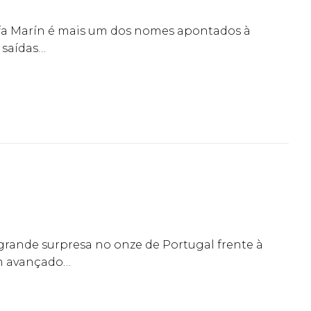
afa Marín é mais um dos nomes apontados à
 saídas…
rande surpresa no onze de Portugal frente à
em avançado…