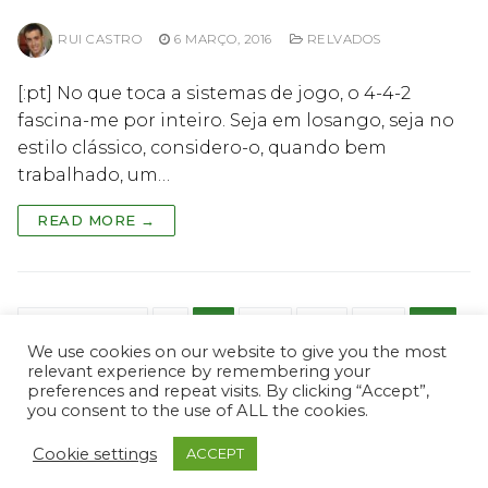
RUI CASTRO
6 MARÇO, 2016
RELVADOS
[:pt] No que toca a sistemas de jogo, o 4-4-2
fascina-me por inteiro. Seja em losango, seja no
estilo clássico, considero-o, quando bem
trabalhado, um…
READ MORE →
Paginação
PREVIOUS
1
…
68
69
70
71
We use cookies on our website to give you the most
dos
relevant experience by remembering your
conteúdos
preferences and repeat visits. By clicking “Accept”,
you consent to the use of ALL the cookies.
Cookie settings
ACCEPT
© ProScout 2020