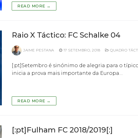
READ MORE →
Raio X Táctico: FC Schalke 04
JAIME PESTANA
17 SETEMBRO, 2018
QUADRO TÁCT
[:pt]Setembro é sinónimo de alegria para o típi
inicia a prova mais importante da Europa…
READ MORE →
[:pt]Fulham FC 2018/2019[:]