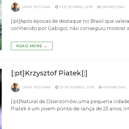
JAIME PESTANA
9 DEZEMBRO, 2018
PROMESSAS
[:pt]Após épocas de destaque no Brasil que valer
conhecido por Gabigol, não conseguiu mostrar 
READ MORE →
[:pt]Krzysztof Piatek[:]
JAIME PESTANA
29 SETEMBRO, 2018
PROMESSAS
[:pt]Natural de Dzierzoniów, uma pequena cidade 
Piatek é um jovem ponta-de-lança de 23 anos, in