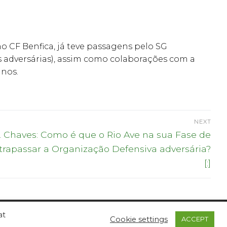
no CF Benfica, já teve passagens pelo SG
 adversárias), assim como colaborações com a
anos.
NEXT
 D. Chaves: Como é que o Rio Ave na sua Fase de
trapassar a Organização Defensiva adversária?
[:]
at
Cookie settings
ACCEPT