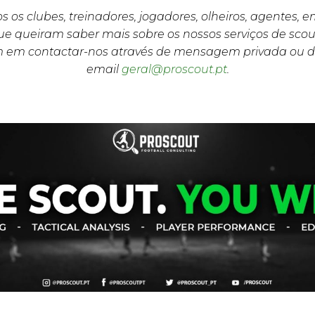
s os clubes, treinadores, jogadores, olheiros, agentes, 
e queiram saber mais sobre os nossos serviços de scou
m em contactar-nos através de mensagem privada ou d
email
geral@proscout.pt
.