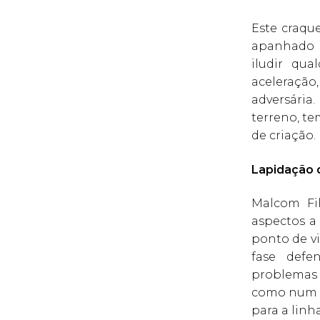
Este craqu
apanhado n
iludir qua
aceleraçã
adversária
terreno, t
de criação.
Lapidação d
Malcom Fil
aspectos a 
ponto de vi
fase defen
problemas
como num m
para a linh