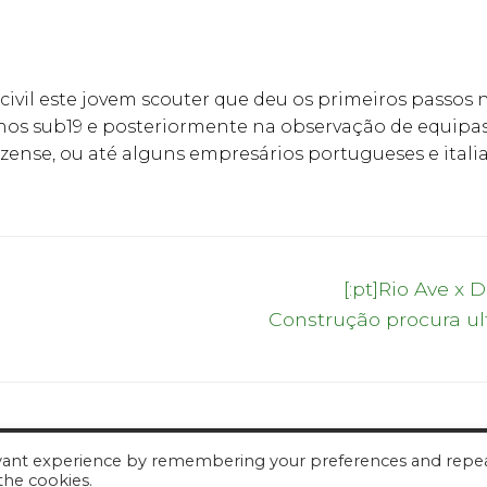
civil este jovem scouter que deu os primeiros passos 
os sub19 e posteriormente na observação de equipas
zense, ou até alguns empresários portugueses e itali
Next
[:pt]Rio Ave x
post:
Construção procura ul
evant experience by remembering your preferences and repe
 the cookies.