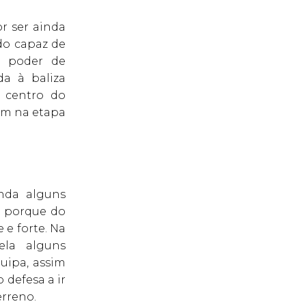
r ser ainda
do capaz de
 e poder de
a à baliza
o centro do
em na etapa
inda alguns
té porque do
 e forte. Na
vela alguns
uipa, assim
defesa a ir
erreno.