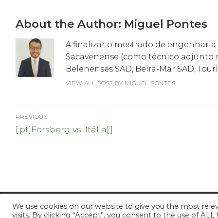
About the Author:
Miguel Pontes
A finalizar o mestrado de engenharia 
Sacavenense (como técnico adjunto n
Belenenses SAD, Beira-Mar SAD, Touri
VIEW ALL POST BY MIGUEL PONTES
Navegação
PREVIOUS
Previous
de
[:pt]Forsberg vs. Itália[:]
post:
artigos
We use cookies on our website to give you the most rel
© ProScout 2020
visits. By clicking “Accept”, you consent to the use of ALL