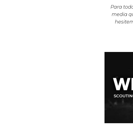
Para todo
media qu
hesite