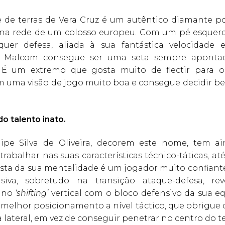
e de terras de Vera Cruz é um autêntico diamante po
a rede de um colosso europeu. Com um pé esquer
lquer defesa, aliada à sua fantástica velocidade
o, Malcom consegue ser uma seta sempre apontad
. É um extremo que gosta muito de flectir para 
em uma visão de jogo muito boa e consegue decidir b
o talento inato.
ipe Silva de Oliveira, decorem este nome, tem a
trabalhar nas suas características técnico-táticas, a
sta da sua mentalidade é um jogador muito confiante
siva, sobretudo na transição ataque-defesa, re
 no
‘shifting’
vertical com o bloco defensivo da sua eq
elhor posicionamento a nível táctico, que obrigue o 
a lateral, em vez de conseguir penetrar no centro do t