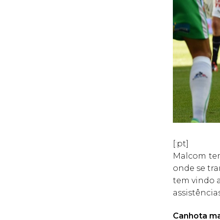
[:pt]
Malcom tem
onde se tr
tem vindo a
assistência
Canhota ma