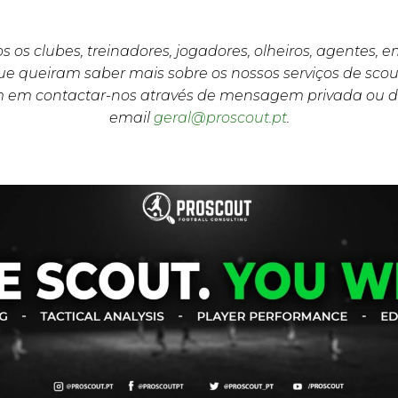
s os clubes, treinadores, jogadores, olheiros, agentes, 
e queiram saber mais sobre os nossos serviços de scou
m em contactar-nos através de mensagem privada ou d
email
geral@proscout.pt
.