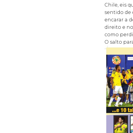
Chile, eis 
sentido de 
encarar a d
direito e n
como perdid
O salto par