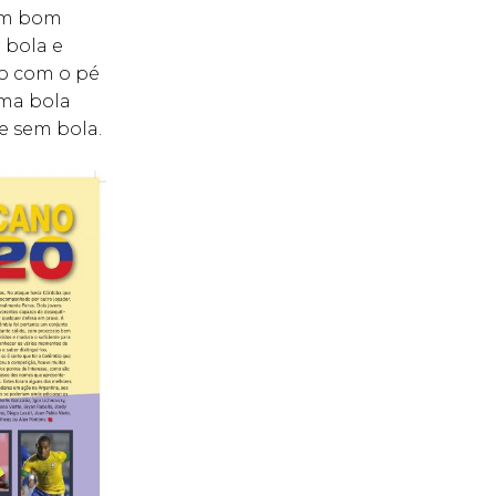
com bom
 bola e
ão com o pé
uma bola
e sem bola.