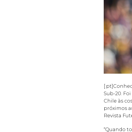
[:pt]Conhec
Sub-20. Fo
Chile às co
próximos a
Revista Fut
“Quando to