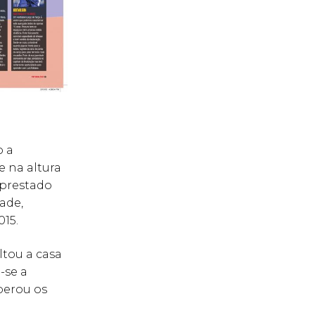
o a
e na altura
mprestado
ade,
15.
ltou a casa
-se a
perou os