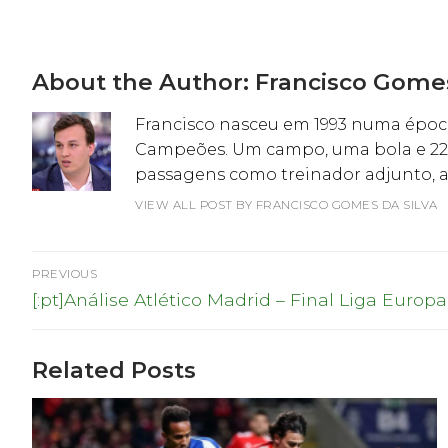
About the Author:
Francisco Gomes
Francisco nasceu em 1993 numa época
Campeões. Um campo, uma bola e 22 j
passagens como treinador adjunto, ana
VIEW ALL POST BY FRANCISCO GOMES DA SILVA
Navegação
PREVIOUS
Previous
de
[:pt]Análise Atlético Madrid – Final Liga Europa[
post:
artigos
Related Posts