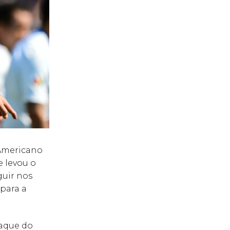
-Americano
 levou o
guir nos
para a
taque do