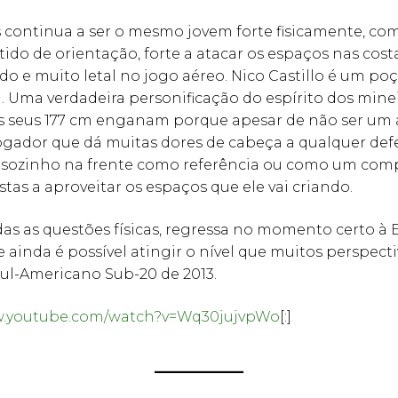
s continua a ser o mesmo jovem forte fisicamente, c
ido de orientação, forte a atacar os espaços nas cost
ido e muito letal no jogo aéreo. Nico Castillo é um po
. Uma verdadeira personificação do espírito dos mine
Os seus 177 cm enganam porque apesar de não ser um
ogador que dá muitas dores de cabeça a qualquer defe
 sozinho na frente como referência ou como um co
stas a aproveitar os espaços que ele vai criando.
as as questões físicas, regressa no momento certo à
 ainda é possível atingir o nível que muitos perspect
ul-Americano Sub-20 de 2013.
w.youtube.com/watch?v=Wq30jujvpWo
[:]