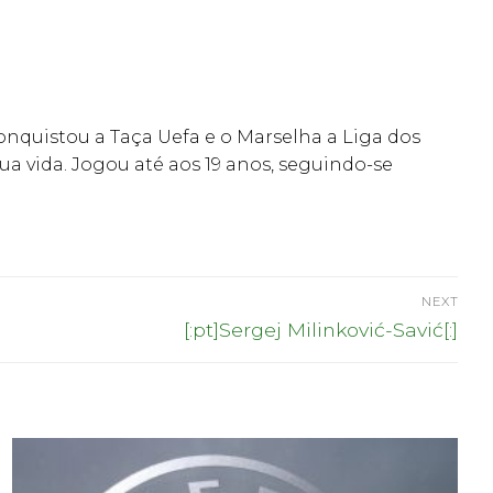
nquistou a Taça Uefa e o Marselha a Liga dos
 vida. Jogou até aos 19 anos, seguindo-se
NEXT
Next
[:pt]Sergej Milinković-Savić[:]
post: