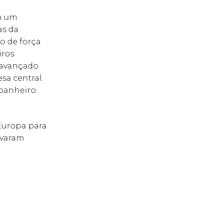
om um
as da
ço de força
iros
 avançado
sa central.
mpanheiro
 Europa para
ivaram