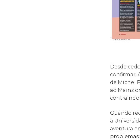
Desde cedo
confirmar. 
de Michel 
ao Mainz o
contraindo
Quando recu
à Universid
aventura e
problemas f