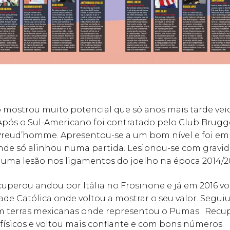
 mostrou muito potencial que só anos mais tarde vei
Após o Sul-Americano foi contratado pelo Club Brugg
Preud’homme. Apresentou-se a um bom nível e foi e
nde só alinhou numa partida. Lesionou-se com gravid
 uma lesão nos ligamentos do joelho na época 2014/20
perou andou por Itália no Frosinone e já em 2016 vo
ade Católica onde voltou a mostrar o seu valor. Seguiu
m terras mexicanas onde representou o Pumas. Recu
ísicos e voltou mais confiante e com bons números.