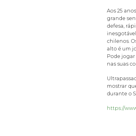
Aos 25 ano
grande sent
defesa, ráp
inesgotável
chilenos. 
alto é um j
Pode jogar
nas suas co
Ultrapassad
mostrar que
durante o S
https://ww