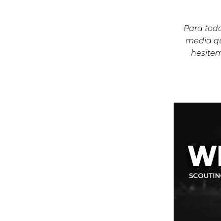
Para todo
media qu
hesite