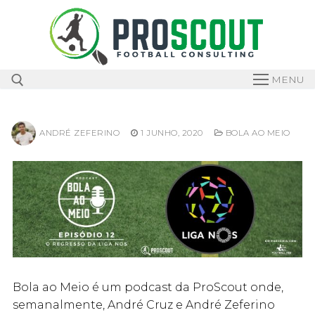
Skip
to
content
MENU
ANDRÉ ZEFERINO
1 JUNHO, 2020
BOLA AO MEIO
Search for:
Bola ao Meio é um podcast da ProScout onde,
semanalmente, André Cruz e André Zeferino