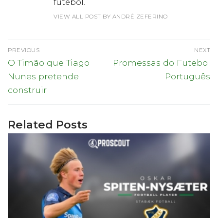
futebol.
VIEW ALL POST BY ANDRÉ ZEFERINO
Navegação
PREVIOUS
NEXT
de
Previous
Next
O Timão que Tiago
Promessas do Futebol
post:
post:
artigos
Nunes pretende
Português
construir
Related Posts