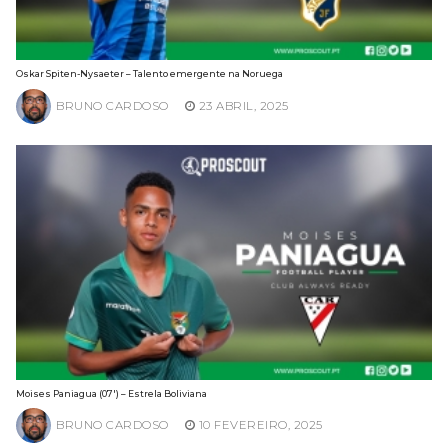
Oskar Spiten-Nysaeter – Talento emergente na Noruega
BRUNO CARDOSO
23 ABRIL, 2025
Moises Paniagua (07′) – Estrela Boliviana
BRUNO CARDOSO
10 FEVEREIRO, 2025