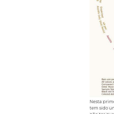
Nesta prime
tem sido u