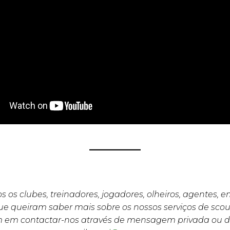
s os clubes, treinadores, jogadores, olheiros, agentes, 
e queiram saber mais sobre os nossos serviços de scou
m em contactar-nos através de mensagem privada ou d