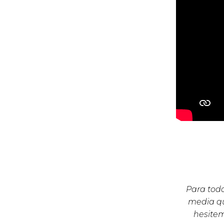
Para todo
media qu
hesite