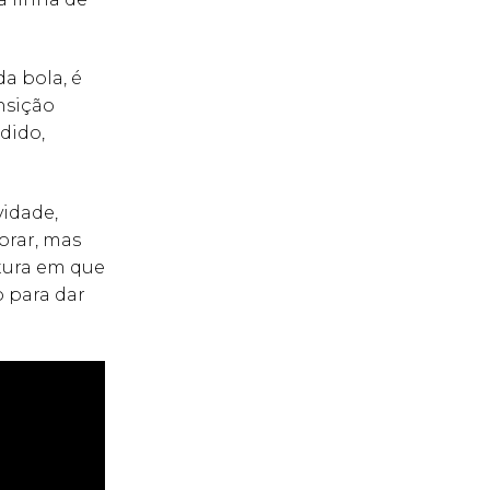
a bola, é
nsição
dido,
vidade,
orar, mas
tura em que
o para dar