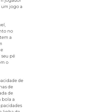
um jogador
r um jogo a
el,
anto no
 tem a
em
de
 seu pé
om o
pacidade de
onas de
mada de
 bola a
capacidades
a linha de