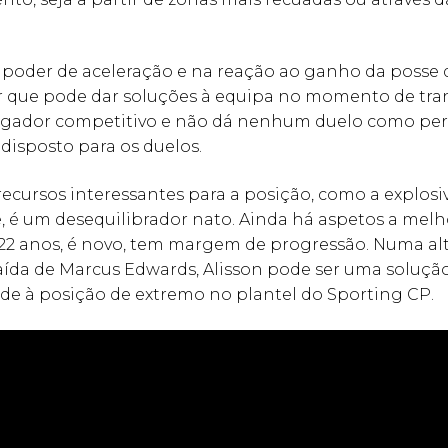
poder de aceleração e na reação ao ganho da posse d
 que pode dar soluções à equipa no momento de tra
Jogador competitivo e não dá nenhum duelo como per
disposto para os duelos.
ecursos interessantes para a posição, como a explosi
e, é um desequilibrador nato. Ainda há aspetos a melh
22 anos, é novo, tem margem de progressão. Numa al
saída de Marcus Edwards, Alisson pode ser uma soluçã
de à posição de extremo no plantel do Sporting CP.