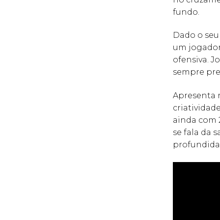
fundo.
Dado o seu 
um jogador
ofensiva. 
sempre pre
Apresenta r
criatividad
ainda com 
se fala da 
profundida