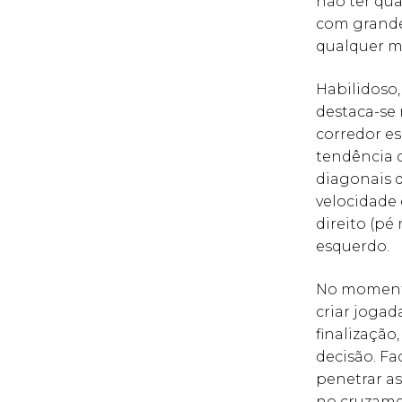
não ter qua
com grande
qualquer 
Habilidoso,
destaca-se 
corredor e
tendência d
diagonais d
velocidade 
direito (pé
esquerdo.
No momento
criar jogad
finalização
decisão. Fa
penetrar as
no cruzamen