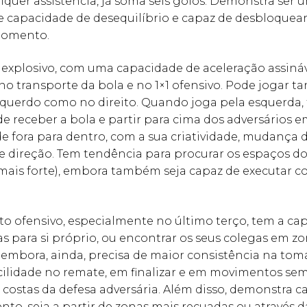
lquer assistência, já soma seis golos. Demonstra ser 
 capacidade de desequilíbrio e capaz de desbloquea
momento.
 explosivo, com uma capacidade de aceleração assináv
no transporte da bola e no 1×1 ofensivo. Pode jogar t
squerdo como no direito. Quando joga pela esquerda,
e receber a bola e partir para cima dos adversários 
e fora para dentro, com a sua criatividade, mudança 
e direção. Tem tendência para procurar os espaços do
 mais forte), embora também seja capaz de executar c
 ofensivo, especialmente no último terço, tem a ca
as para si próprio, ou encontrar os seus colegas em z
, embora, ainda, precisa de maior consistência na to
cilidade no remate, em finalizar e em movimentos sem
 costas da defesa adversária. Além disso, demonstra 
to, seja a partir de zonas mais recuadas ou através d