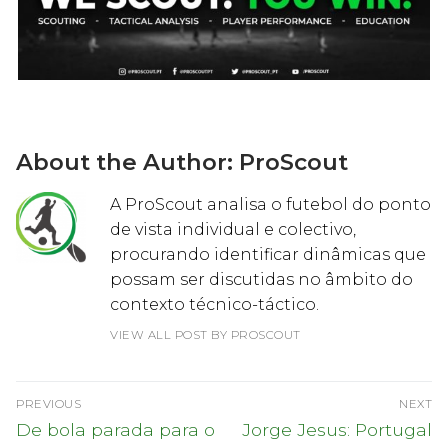
About the Author:
ProScout
A ProScout analisa o futebol do ponto
de vista individual e colectivo,
procurando identificar dinâmicas que
possam ser discutidas no âmbito do
contexto técnico-táctico.
VIEW ALL POST BY PROSCOUT
Navegação
PREVIOUS
NEXT
de
Previous
Next
De bola parada para o
Jorge Jesus: Portugal