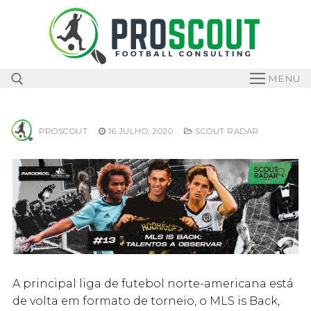
Skip
to
content
MENU
PROSCOUT
16 JULHO, 2020
SCOUT RADAR
Search for:
A principal liga de futebol norte-americana está
de volta em formato de torneio, o MLS is Back,