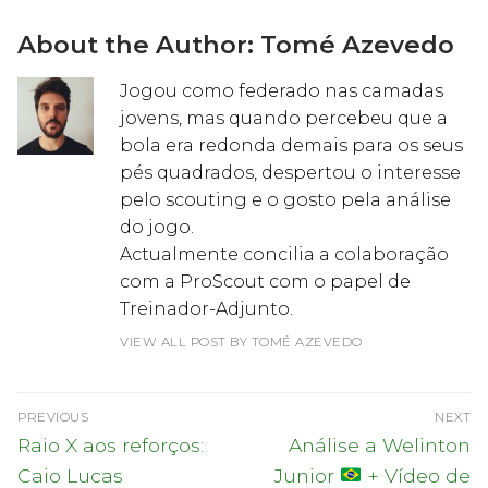
About the Author:
Tomé Azevedo
Jogou como federado nas camadas
jovens, mas quando percebeu que a
bola era redonda demais para os seus
pés quadrados, despertou o interesse
pelo scouting e o gosto pela análise
do jogo.
Actualmente concilia a colaboração
com a ProScout com o papel de
Treinador-Adjunto.
VIEW ALL POST BY TOMÉ AZEVEDO
Navegação
PREVIOUS
NEXT
de
Previous
Next
Raio X aos reforços:
Análise a Welinton
post:
post:
artigos
Caio Lucas
Junior
+ Vídeo de