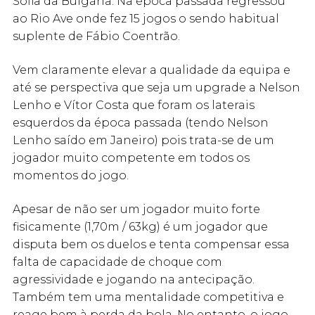
Sofia da Bulgária. Na época passada regressou
ao Rio Ave onde fez 15 jogos o sendo habitual
suplente de Fábio Coentrão.
Vem claramente elevar a qualidade da equipa e
até se perspectiva que seja um upgrade a Nelson
Lenho e Vítor Costa que foram os laterais
esquerdos da época passada (tendo Nelson
Lenho saído em Janeiro) pois trata-se de um
jogador muito competente em todos os
momentos do jogo.
Apesar de não ser um jogador muito forte
fisicamente (1,70m / 63kg) é um jogador que
disputa bem os duelos e tenta compensar essa
falta de capacidade de choque com
agressividade e jogando na antecipação.
Também tem uma mentalidade competitiva e
reage bem à perda da bola. No entanto, o jogo