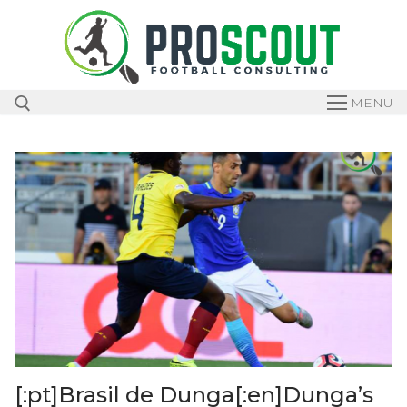
Skip
to
content
MENU
Search for:
[:pt]Brasil de Dunga[:en]Dunga’s