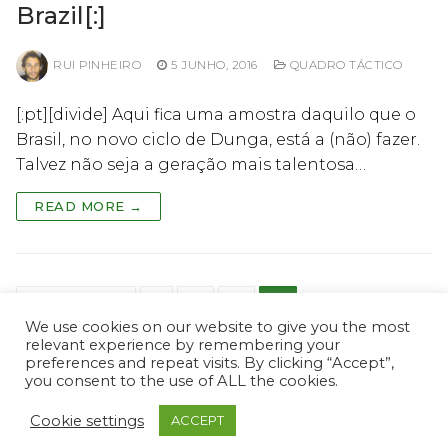
Brazil[:]
RUI PINHEIRO
5 JUNHO, 2016
QUADRO TÁCTICO
[:pt][divide] Aqui fica uma amostra daquilo que o
Brasil, no novo ciclo de Dunga, está a (não) fazer.
Talvez não seja a geração mais talentosa…
READ MORE →
Paginação
PREVIOUS
1
2
3
4
We use cookies on our website to give you the most
dos
relevant experience by remembering your
conteúdos
preferences and repeat visits. By clicking “Accept”,
you consent to the use of ALL the cookies.
Cookie settings
ACCEPT
© ProScout 2020