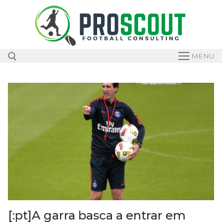
Skip
to
content
MENU
Search for:
[:pt]A garra basca a entrar em