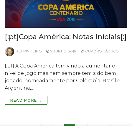
[:pt]Copa América: Notas Iniciais[:]
RUI PINHEIRO
9 JUNHO, 2016
QUADRO TÁCTICO
[:pt] A Copa América tem vindo a aumentar o
nível de jogo mas nem sempre tem sido bem
jogado, nomeadamente por Colômbia, Brasil e
Argentina,…
READ MORE →
Paginação
PREVIOUS
1
2
3
4
NEXT