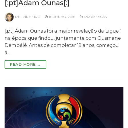
[:pt]Adam Ounas[:]
RUI PINHEIRO
10 JUNHO, 2016
PROMESSAS
[:pt] Adam Ounas foi a maior revelação da Ligue 1
na época que findou, juntamente com Ousmane
Dembélé. Antes de completar 19 anos, começou
a…
READ MORE →