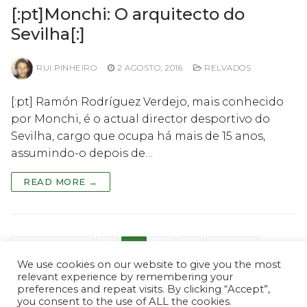
[:pt]Monchi: O arquitecto do
Sevilha[:]
RUI PINHEIRO
2 AGOSTO, 2016
RELVADOS
[:pt] Ramón Rodríguez Verdejo, mais conhecido
por Monchi, é o actual director desportivo do
Sevilha, cargo que ocupa há mais de 15 anos,
assumindo-o depois de…
READ MORE →
Paginação
PREVIOUS
1
2
3
4
NEXT
We use cookies on our website to give you the most
dos
relevant experience by remembering your
conteúdos
preferences and repeat visits. By clicking “Accept”,
you consent to the use of ALL the cookies.