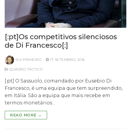
[:pt]Os competitivos silenciosos
de Di Francesco[:]
RUI PINHEIRO
17 SETEMBRO, 2016
QUADRO TÁCTICO
[:pt] O Sassuolo, comandado por Eusebio Di
Francesco, é uma equipa que tem surpreendido,
em Itália. São a equipa que mais recebe em
termos monetários…
READ MORE →