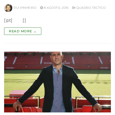
RUI PINHEIRO
8 AGOSTO, 2016
QUADRO TÁCTICO
[:pt] [:]
READ MORE →