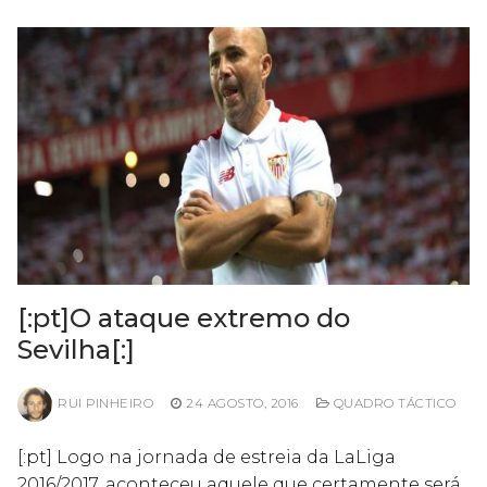
[:pt]O ataque extremo do
Sevilha[:]
RUI PINHEIRO
24 AGOSTO, 2016
QUADRO TÁCTICO
[:pt] Logo na jornada de estreia da LaLiga
2016/2017, aconteceu aquele que certamente será