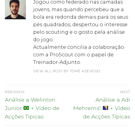
Jogou como federado nas camadas
jovens, mas quando percebeu que a
bola era redonda demais para os seus
pés quadrados, despertou o interesse
pelo scouting e o gosto pela análise
do jogo.
Actualmente concilia a colaboração
com a ProScout com o papel de
Treinador-Adjunto.
VIEW ALL POST BY TOMÉ AZEVEDO
Navegação
PREVIOUS
NEXT
de
Previous
Next
Análise a Welinton
Análise a Adi
post:
post:
artigos
Junior
+ Vídeo de
Mehremić
+ Vídeo
Acções Típicas
de Acções Típicas