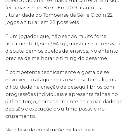
Atlético Goianense mas a sua carreira tem sido
feita nas Séries B e C. Em 2019 assumiu a
titularidade do Tombense da Série C com 22
jogos a titular em 28 possíveis.
É um jogador que, não sendo muito forte
fisicamente (1,74m / 64kg), mostra-se agressivo e
disputa bem os duelos defensivos. No entanto
precisa de melhorar o timing do desarme.
É competente tecnicamente e gosta de se
envolver no ataque mas revela-se tem alguma
dificuldade na criação de desequilíbrios com
progressões individuais e apresenta falhas no
último terço, nomeadamente na capacidade de
decisão e execução do último passe e no
cruzamento.
Na 1ª fase de construção dá largura e