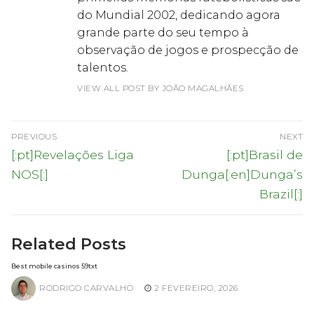
do Mundial 2002, dedicando agora
grande parte do seu tempo à
observação de jogos e prospecção de
talentos.
VIEW ALL POST BY JOÃO MAGALHÃES
Navegação
PREVIOUS
NEXT
de
Previous
Next
[:pt]Revelações Liga
[:pt]Brasil de
post:
post:
artigos
NOS[:]
Dunga[:en]Dunga’s
Brazil[:]
Related Posts
Best mobile casinos 59txt
RODRIGO CARVALHO
2 FEVEREIRO, 2026