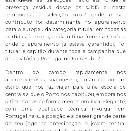
estende-se às selecções nacionais, onde é
presença assídua desde os sub15 e, nesta
temporada, à selecção sub17 onde o seu
contributo foi determinante no apuramento
para o europeu da categoria (titular em todas as
partidas, à excepção da última frente à Croácia
onde o apuramento já estava garantido). Foi
titular e capitão durante toda a campanha que
deu a vitória a Portugal no Euro Sub-17.
Dentro do campo rapidamente nos
apercebemos da sua presença, marcada por um
estilo que nos faz viajar para uma escola de
centrais a que o Porto nos habituou, embora nos
últimos anos de forma menos prolífica. Elegante,
com uma qualidade técnica invulgar em
Portugal na sua posição e a basear grande parte
do seu jogo na antecipação, o jovem central
raramente recorre à falta e insiste numa saída