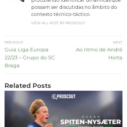
procurando identificar dinâmicas que
possam ser discutidas no âmbito do
contexto técnico-táctico.
VIEW ALL POST BY PROSCOUT
Navegação
PREVIOUS
NEXT
de
Previous
Next
Guia Liga Europa
Ao ritmo de André
post:
post:
artigos
22/23 – Grupo do SC
Horta
Braga
Related Posts