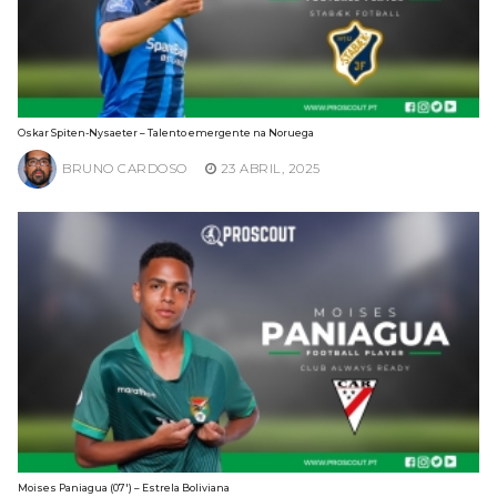
Oskar Spiten-Nysaeter – Talento emergente na Noruega
BRUNO CARDOSO
23 ABRIL, 2025
Moises Paniagua (07′) – Estrela Boliviana