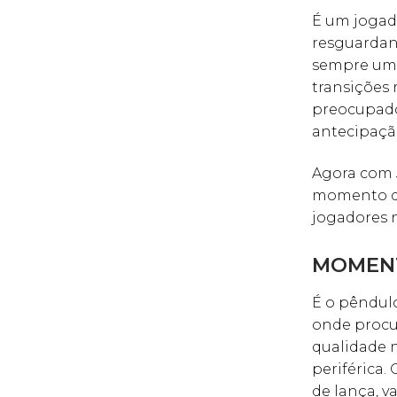
É um jogad
resguardan
sempre um 
transições
preocupado
antecipaçã
Agora com J
momento do
jogadores n
MOMENT
É o pêndulo
onde procur
qualidade n
periférica.
de lança, v