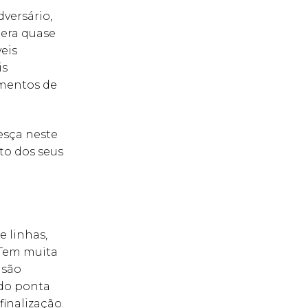
versário,
 era quase
eis
is
imentos de
esça neste
to dos seus
 linhas,
 Tem muita
isão
 do ponta
inalização.