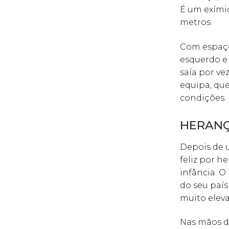
É um exími
metros.
Com espaço
esquerdo e 
saía por ve
equipa, qu
condições.
HERANÇ
Depois de u
feliz por h
infância. O
do seu país
muito eleva
Nas mãos de