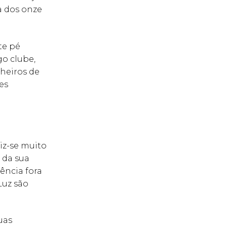
a dos onze
te pé
go clube,
nheiros de
es
iz-se muito
a da sua
ência fora
Luz são
uas