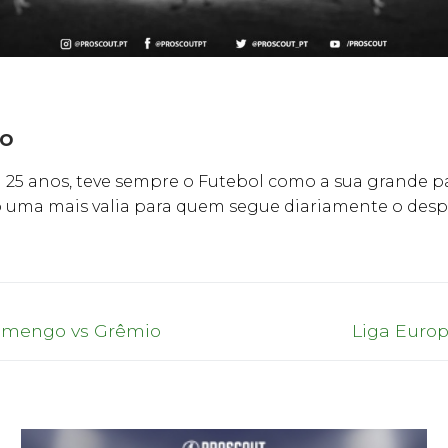
jo
25 anos, teve sempre o Futebol como a sua grande pai
 uma mais valia para quem segue diariamente o despo
Next
Flamengo vs Grêmio
Liga Europ
post: