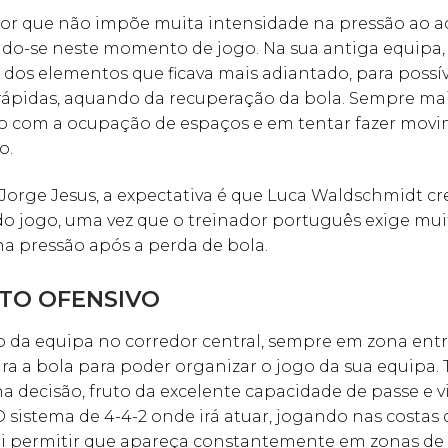
or que não impõe muita intensidade na pressão ao ad
do-se neste momento de jogo. Na sua antiga equipa,
dos elementos que ficava mais adiantado, para possív
 rápidas, aquando da recuperação da bola. Sempre ma
 com a ocupação de espaços e em tentar fazer mov
o.
orge Jesus, a expectativa é que Luca Waldschmidt cr
 jogo, uma vez que o treinador português exige mui
a pressão após a perda de bola.
O OFENSIVO
 da equipa no corredor central, sempre em zona entre
a a bola para poder organizar o jogo da sua equipa.
a decisão, fruto da excelente capacidade de passe e v
 O sistema de 4-4-2 onde irá atuar, jogando nas costas
ai permitir que apareça constantemente em zonas de f