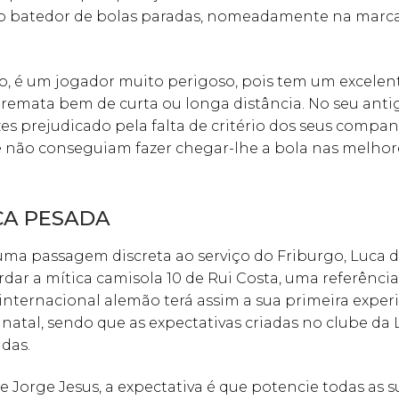
o batedor de bolas paradas, nomeadamente na marc
, é um jogador muito perigoso, pois tem um excelen
remata bem de curta ou longa distância. No seu anti
zes prejudicado pela falta de critério dos seus compa
e não conseguiam fazer chegar-lhe a bola nas melhor
A PESADA
ma passagem discreta ao serviço do Friburgo, Luca d
erdar a mítica camisola 10 de Rui Costa, uma referênci
 internacional alemão terá assim a sua primeira experi
 natal, sendo que as expectativas criadas no clube da 
das.
 Jorge Jesus, a expectativa é que potencie todas as s