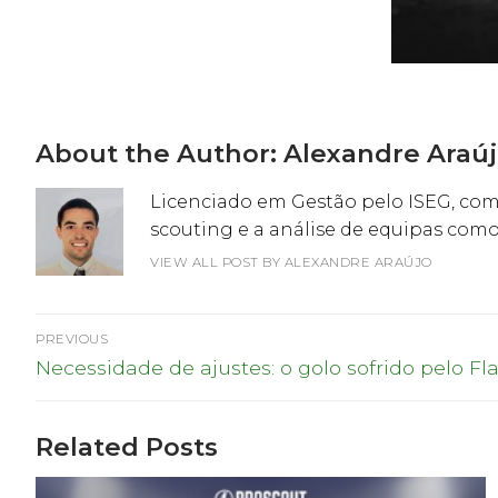
About the Author:
Alexandre Araú
Licenciado em Gestão pelo ISEG, com 
scouting e a análise de equipas como
VIEW ALL POST BY ALEXANDRE ARAÚJO
Navegação
PREVIOUS
Previous
de
Necessidade de ajustes: o golo sofrido pelo 
post:
artigos
Related Posts