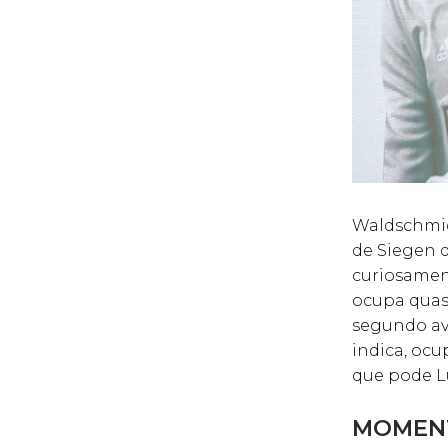
Waldschmid
de Siegen q
curiosament
ocupa quase
segundo ava
indica, ocu
que pode L
MOMENT