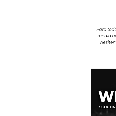
Para todo
media qu
hesite