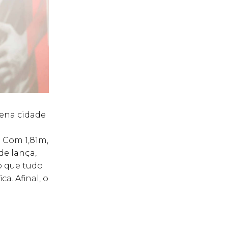
uena cidade
. Com 1,81m,
de lança,
o que tudo
a. Afinal, o