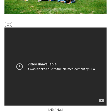
[:pt]
[divide]