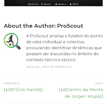
About the Author:
ProScout
A ProScout analisa o futebol do ponto
de vista individual e colectivo,
procurando identificar dinâmicas que
possam ser discutidas no âmbito do
contexto técnico-táctico.
VIEW ALL POST BY PROSCOUT
Navegação
PREVIOUS
NEXT
de
Previous
Next
[:pt]N’Golo Kanté[:]
[:pt]Dentro da Mente
post:
post:
artigos
de Jürgen Klopp[:]