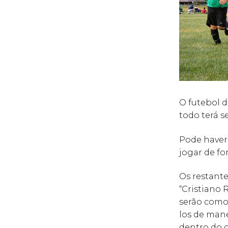
O futebol d
todo terá s
Pode haver
jogar de f
Os restante
“Cristiano
serão como 
los de man
dentro do 