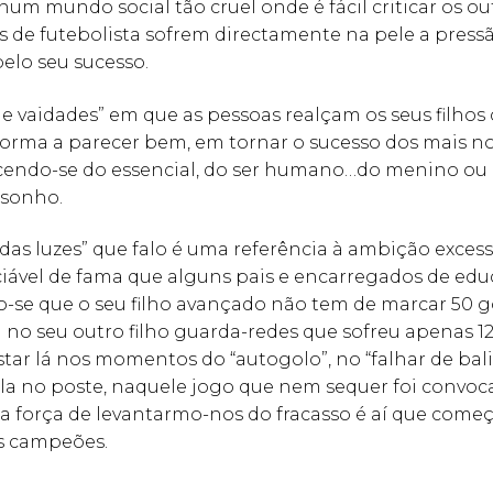
num mundo social tão cruel onde é fácil criticar os o
s de futebolista sofrem directamente na pele a pressã
pelo seu sucesso.
 de vaidades” em que as pessoas realçam os seus filho
forma a parecer bem, em tornar o sucesso dos mais n
endo-se do essencial, do ser humano…do menino ou
 sonho.
das luzes” que falo é uma referência à ambição excess
ciável de fama que alguns pais e encarregados de ed
-se que o seu filho avançado não tem de marcar 50 
no seu outro filho guarda-redes que sofreu apenas 1
tar lá nos momentos do “autogolo”, no “falhar de bali
la no poste, naquele jogo que nem sequer foi convoc
sa força de levantarmo-nos do fracasso é aí que com
os campeões.