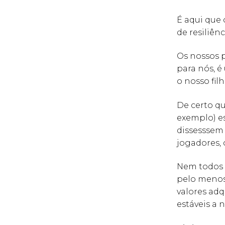
É aqui que 
de resiliên
Os nossos 
para nós, 
o nosso fil
De certo qu
exemplo) e
dissesssem 
jogadores, 
Nem todos o
pelo menos
valores adq
estáveis a n