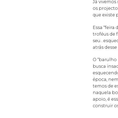
Já vivemos 
os projecto
que existe 
Essa “feira
troféus de 
seu…esquec
atrás desse
O “barulho 
busca insa
esquecendo
época, nem 
temos de es
naquela bo
apoio, é es
construir 