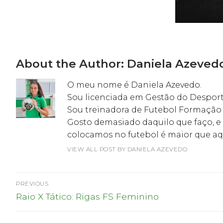
About the Author:
Daniela Azeved
O meu nome é Daniela Azevedo.
Sou licenciada em Gestão do Despor
Sou treinadora de Futebol Formação 
Gosto demasiado daquilo que faço, e
colocamos no futebol é maior que aq
VIEW ALL POST BY DANIELA AZEVEDO
Navegação
PREVIOUS
Previous
de
Raio X Tático: Rigas FS Feminino
post:
artigos