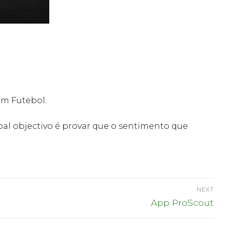
em Futebol.
al objectivo é provar que o sentimento que
NEXT
Next
App ProScout
post: