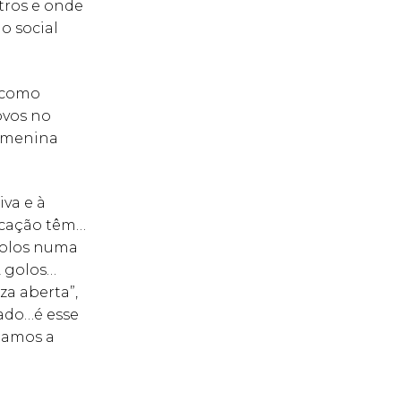
utros e onde
o social
s como
ovos no
 menina
iva e à
ucação têm…
golos numa
2 golos…
za aberta”,
ado…é esse
eçamos a