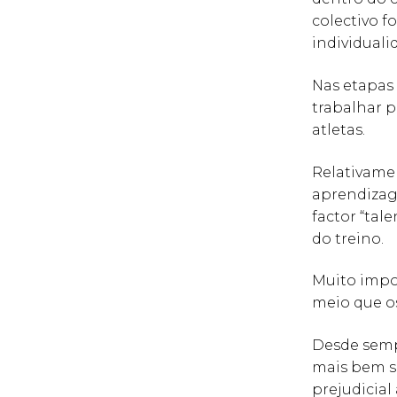
colectivo f
individuali
Nas etapas
trabalhar p
atletas.
Relativame
aprendizag
factor “tale
do treino.
Muito impo
meio que os
Desde sempr
mais bem su
prejudicial