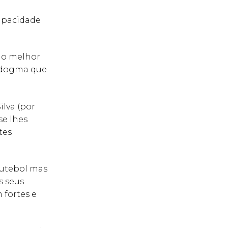
capacidade
 o melhor
o dogma que
ilva (por
se lhes
tes
futebol mas
s seus
 fortes e