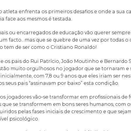
o atleta enfrenta os primeiros desafios e onde a sua 
cia face aos mesmos é testada.
pais ou encarregados de educação vão querer sempre
é um facto…mas que se quebre de uma vez por todas 
ho tem de ser como o Cristiano Ronaldo!
e os pais do Rui Patrício, João Moutinho e Bernardo S
stão muito orgulhosos no jogador que se tornaram e 
inicialmente, com 7,8 ou 9 anos que eles iriam ser nes
os seus pais “assinavam por baixo” esta condição.
s jogadores vão-se transformar em profissionais de 
 que se transformem em bons seres humanos, com o
uiridos pelas fases iniciais de crescimento e que sejam
ível psicológico.