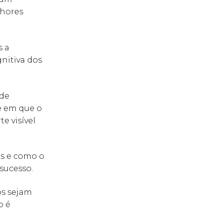
lhores
s a
nitiva dos
 de
e em que o
te visível
as e como o
sucesso.
os sejam
o é