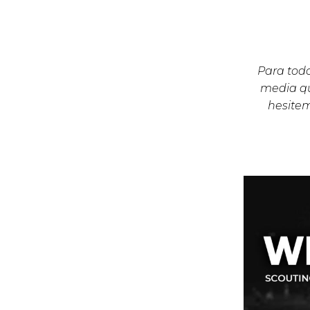
Para todo
media qu
hesite