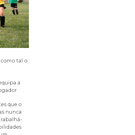
 como tal o
equipa a
ogador.
tes que o
mas nunca
trabalhá-
bilidades
num