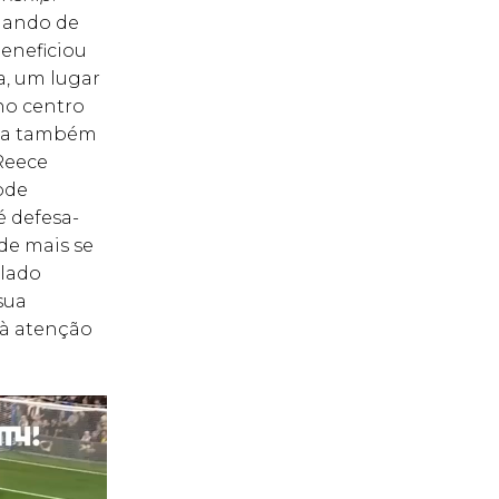
mando de
beneficiou
a, um lugar
no centro
alta também
 Reece
ode
é defesa-
ade mais se
 lado
sua
à atenção