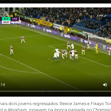
ais dois jovens regressados: Reece James e Fikayo Tom
t e Abraham, jogavam na época passada no
Champio