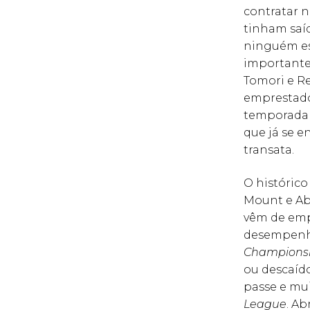
contratar n
tinham saí
ninguém es
importante
Tomori e R
emprestado
temporada 
que já se e
transata.
O histórico
Mount e Ab
vêm de emp
desempenho
Champions
ou descaíd
passe e mui
League
. Ab