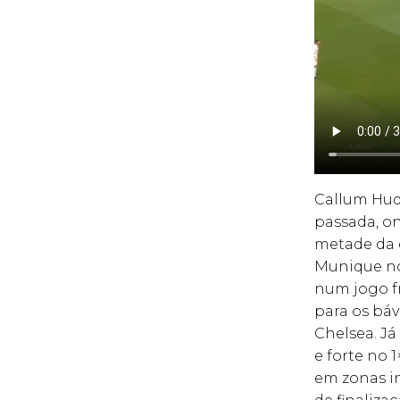
Callum Hud
passada, on
metade da é
Munique no
num jogo fr
para os báv
Chelsea. Já
e forte no 
em zonas i