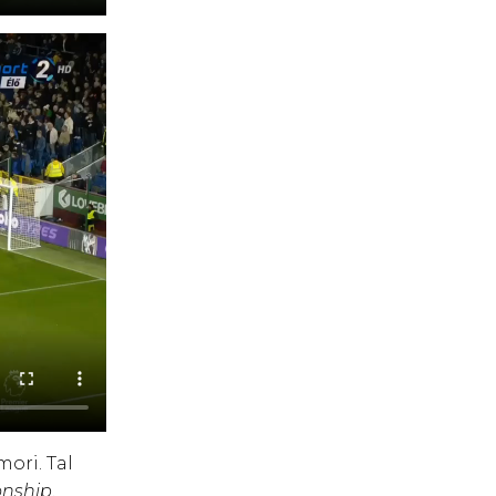
ori. Tal
nship
.