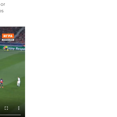
hor
os