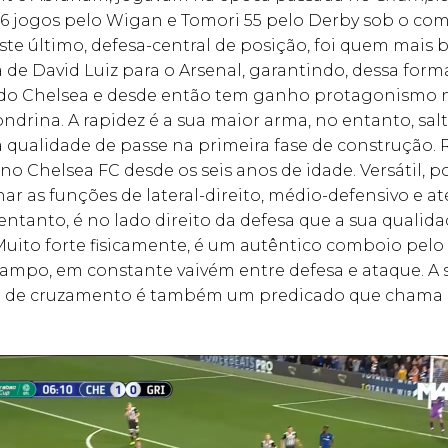
46 jogos pelo Wigan e Tomori 55 pelo Derby sob o co
te último, defesa-central de posição, foi quem mais 
 de David Luiz para o Arsenal, garantindo, dessa form
 do Chelsea e desde então tem ganho protagonismo 
ondrina. A rapidez é a sua maior arma, no entanto, s
ua qualidade de passe na primeira fase de construção.
no Chelsea FC desde os seis anos de idade. Versátil, p
 as funções de lateral-direito, médio-defensivo e at
 entanto, é no lado direito da defesa que a sua qualid
Muito forte fisicamente, é um autêntico comboio pelo
campo, em constante vaivém entre defesa e ataque. A 
 de cruzamento é também um predicado que chama 