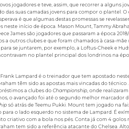
ovos jogadores e teve, assim, que recorrer a alguns j
do das suas camadas jovens para compor o plantel. O
perava é que algumas destas promessas se revelasse
s neste início de época. Mason Mount, Tammy Abraha
eece James são jogadores que passaram a época 2018/
s a outros clubes e que foram chamados à casa-mãe 
para se juntarem, por exemplo, a Loftus-Cheek e Hu
ncontravam no plantel principal dos londrinos na ép
 Frank Lampard é o treinador que tem apostado neste
raham têm sido as apostas mais vincadas do técnico
réstimos a clubes do
Championship
, onde realizaram
s, o avançado foi até o segundo melhor marcador 
hip
só atrás de Teemu Pukki. Mount tem jogado na fai
o para o lado esquerdo no sistema de Lampard. É exí
to criativo com a bola nos pés. Conta já com 4 golos
raham tem sido a referência atacante do Chelsea. Alto