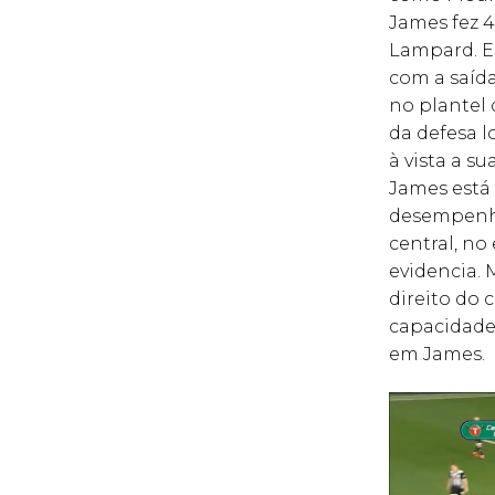
James fez 
Lampard. Es
com a saída
no plantel
da defesa l
à vista a s
James está 
desempenhar
central, no
evidencia. 
direito do 
capacidade
em James.