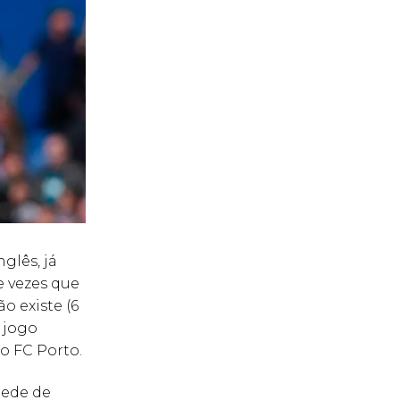
glês, já
e vezes que
o existe (6
 jogo
o FC Porto.
pede de