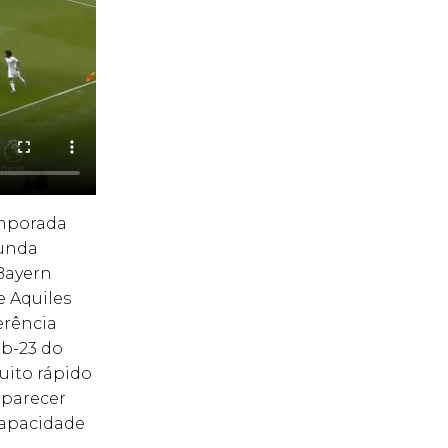
emporada
gunda
 Bayern
 Aquiles
erência
ub-23 do
uito rápido
aparecer
capacidade