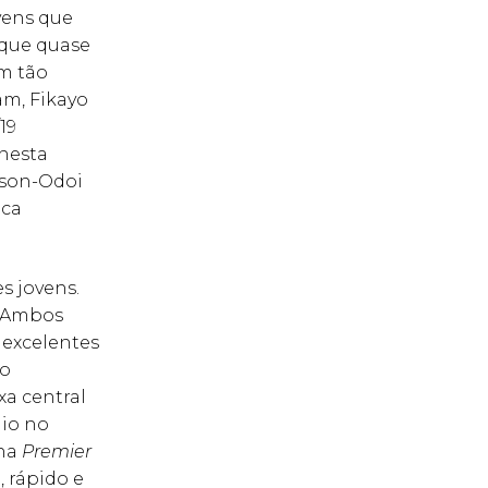
ovens que
 que quase
m tão
m, Fikayo
19
nesta
dson-Odoi
oca
s jovens.
. Ambos
 excelentes
do
xa central
mio no
 na
Premier
, rápido e