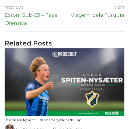
Navegação
PREVIOUS
NEXT
de
Previous
Next
Estoril Sub-23 – Fase
Viagem pela Turquia
post:
post:
artigos
Ofensiva
Related Posts
Oskar Spiten-Nysaeter – Talento emergente na Noruega