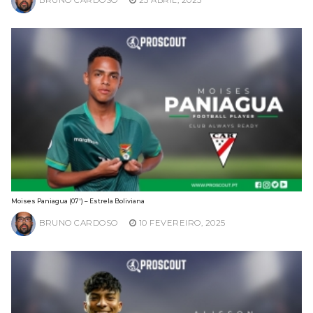
BRUNO CARDOSO
23 ABRIL, 2025
Moises Paniagua (07′) – Estrela Boliviana
BRUNO CARDOSO
10 FEVEREIRO, 2025