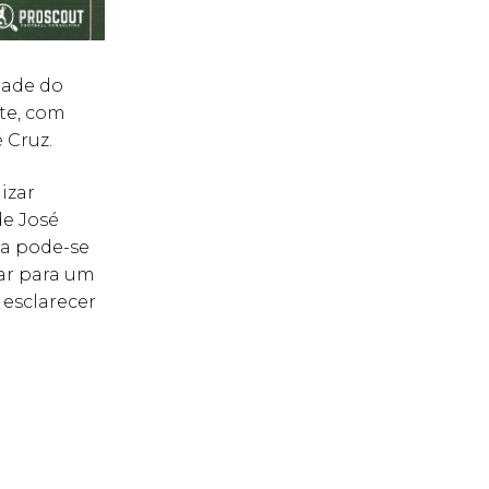
dade do
te, com
 Cruz.
izar
de José
ma pode-se
tar para um
 esclarecer