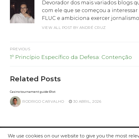
Devorador dos mais variados blogs qu
com ele que se começou a interessar 
FLUC e ambiciona exercer jornalismo
VIEW ALL POST BY ANDRÉ CRUZ
Navegação
PREVIOUS
Previous
de
1º Princípio Específico da Defesa: Contenção
post:
artigos
Related Posts
Casino tournament guide 61txt
RODRIGO CARVALHO
30 ABRIL, 2026
We use cookies on our website to give you the most rel
© ProScout 2020