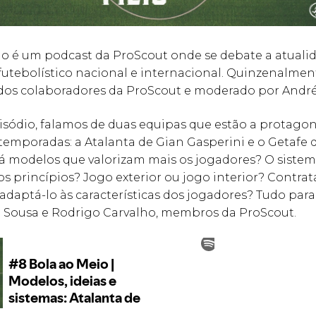
io é um podcast da ProScout onde se debate a atuali
utebolístico nacional e internacional. Quinzenalmen
 dos colaboradores da ProScout e moderado por André
isódio, falamos de duas equipas que estão a protagon
temporadas: a Atalanta de Gian Gasperini e o Getafe 
Há modelos que valorizam mais os jogadores? O siste
s princípios? Jogo exterior ou jogo interior? Contra
daptá-lo às características dos jogadores? Tudo para
 Sousa e Rodrigo Carvalho, membros da ProScout.