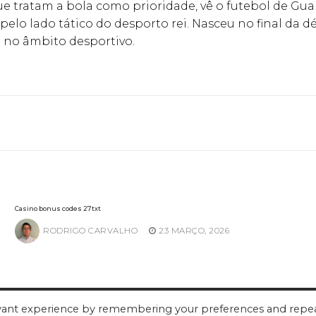
e tratam a bola como prioridade, vê o futebol de Gu
pelo lado tático do desporto rei. Nasceu no final da
 no âmbito desportivo.
Casino bonus codes 27txt
RODRIGO CARVALHO
23 MARÇO, 2026
evant experience by remembering your preferences and repe