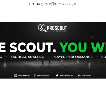
email
geral@proscout.pt
.