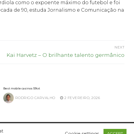
ardiola como o expoente máximo do futebol e foi
 década de 90, estuda Jornalismo e Comunicação na
NEXT
Next
Kai Harvetz – O brilhante talento germânico
post:
Best mobile casinos 59txt
RODRIGO CARVALHO
2 FEVEREIRO, 2026
at
Cookie settings
ACCEPT