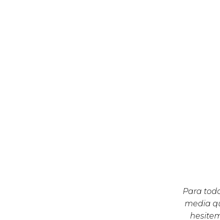
Para todo
media qu
hesite