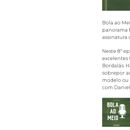
Bola ao Me
panorama f
assinatura
Neste 8º ep
excelentes 
Bordalás. 
sobrepor ao
modelo ou a
com Daniel